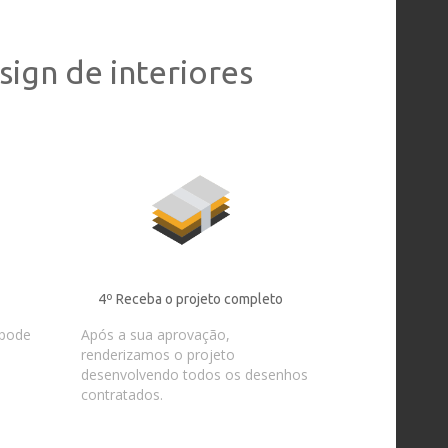
ign de interiores
4º Receba o projeto completo
pode
Após a sua aprovação,
renderizamos o projeto
desenvolvendo todos os desenhos
contratados.