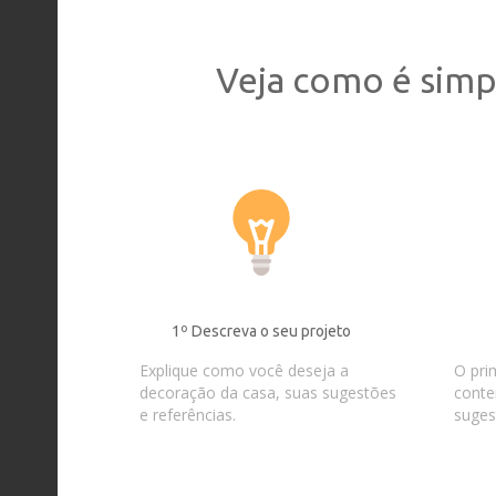
Veja como é simp
1º Descreva o seu projeto
Explique como você deseja a
O pri
decoração da casa, suas sugestões
conte
e referências.
suges