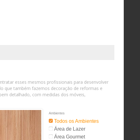
contratar esses mesmos profissionais para desenvolver
ando que também fazemos decoração de reformas e
o bem detalhado, com medidas dos móveis,
Ambientes
Todos os Ambientes
Área de Lazer
Área Gourmet