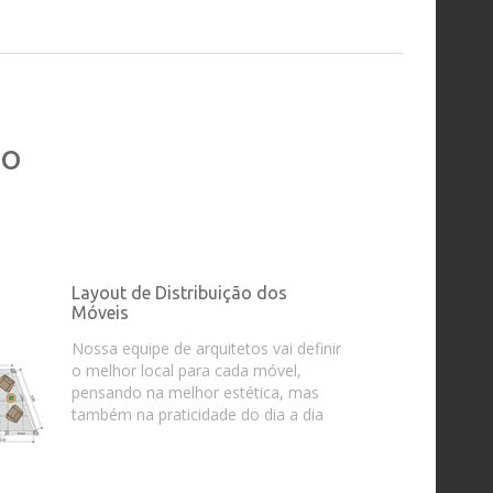
ho
Layout de Distribuição dos
Móveis
Nossa equipe de arquitetos vai definir
o melhor local para cada móvel,
pensando na melhor estética, mas
também na praticidade do dia a dia