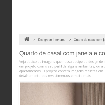
>
>
Design de Interiores
Quarto de casal com ja
Quarto de casal com janela e cor
Veja abaixo as imagens que nossa equipe de design de in
um projeto com o seu perfil de alguns ambientes, ou 
apartamentos. O projeto contém imagens realistas em 
detalhamento dos revestimentos e muito mais.