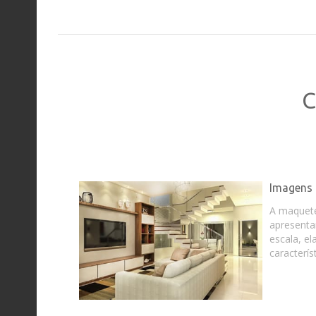
C
Imagens 
A maquet
apresenta
escala, e
caracterís