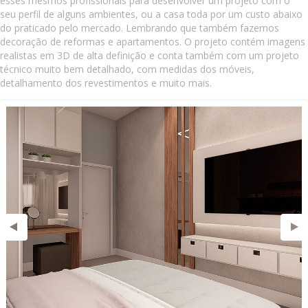
esses mesmos profissionais para desenvolver um projeto com o
seu perfil de alguns ambientes, ou a casa toda por um custo abaixo
do praticado pelo mercado. Lembrando que também fazemos
decoração de reformas e apartamentos. O projeto contém imagens
realistas em 3D de alta definição e conta também com um projeto
técnico muito bem detalhado, com medidas dos móveis,
detalhamento dos revestimentos e muito mais.