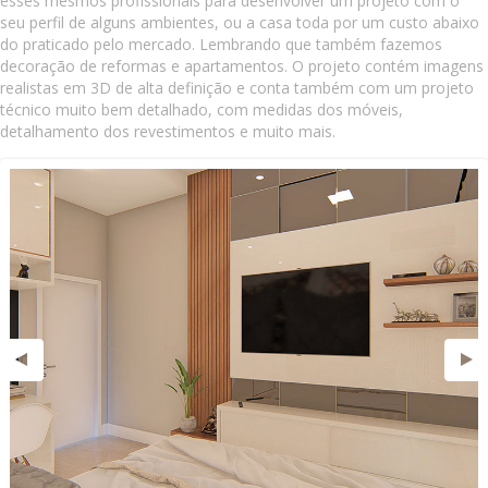
esses mesmos profissionais para desenvolver um projeto com o
seu perfil de alguns ambientes, ou a casa toda por um custo abaixo
do praticado pelo mercado. Lembrando que também fazemos
decoração de reformas e apartamentos. O projeto contém imagens
realistas em 3D de alta definição e conta também com um projeto
técnico muito bem detalhado, com medidas dos móveis,
detalhamento dos revestimentos e muito mais.