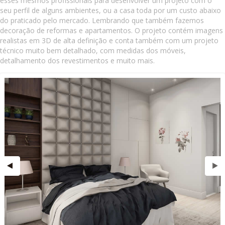
esses mesmos profissionais para desenvolver um projeto com o
seu perfil de alguns ambientes, ou a casa toda por um custo abaixo
do praticado pelo mercado. Lembrando que também fazemos
decoração de reformas e apartamentos. O projeto contém imagens
realistas em 3D de alta definição e conta também com um projeto
técnico muito bem detalhado, com medidas dos móveis,
detalhamento dos revestimentos e muito mais.