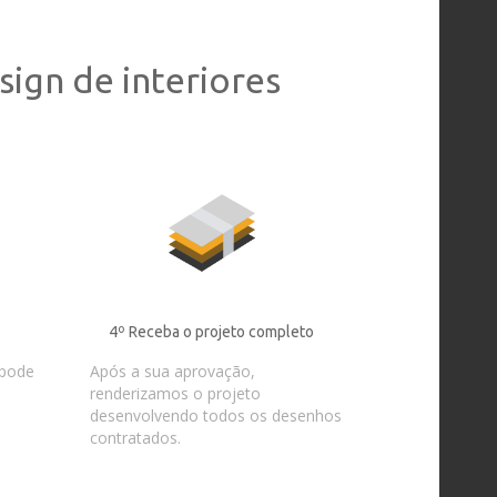
ign de interiores
4º Receba o projeto completo
pode
Após a sua aprovação,
renderizamos o projeto
desenvolvendo todos os desenhos
contratados.