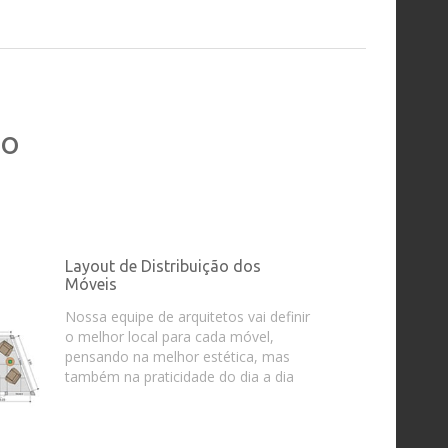
ho
Layout de Distribuição dos
Móveis
Nossa equipe de arquitetos vai definir
o melhor local para cada móvel,
pensando na melhor estética, mas
também na praticidade do dia a dia