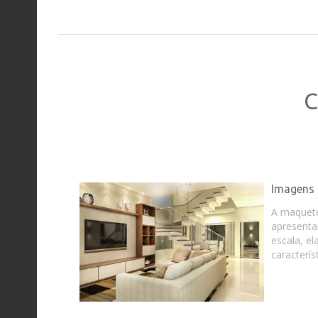
C
Imagens 
A maquet
apresenta
escala, e
caracterís