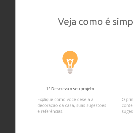
Veja como é simp
1º Descreva o seu projeto
Explique como você deseja a
O pri
decoração da casa, suas sugestões
conte
e referências.
suges