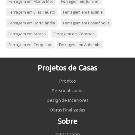
Ferragem em Monte Mor
Ferragem em Jumirim
Ferragem em Elias Fausto
Ferragem em Paulínia
Ferragem em Hortolândia
Ferragem em Cosmópolis
Ferragem em Araras
Ferragem em Conchas
Ferragem em Cerquilho
Ferragem em Anhembi
Projetos de Casas
Prontos
Personalizados
Design de Interiores
Obras finalizadas
Sobre
O Escritório