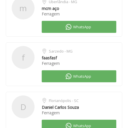
Uberlândia - MG
m
mcm aço
Ferragem
Sarzedo - MG
f
faasfasf
Ferragem
Florianópolis - SC
D
Daniel Carlos Souza
Ferragem