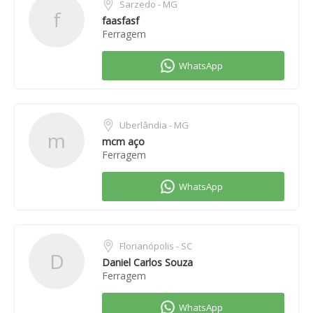
Sarzedo - MG
f
faasfasf
Ferragem
Uberlândia - MG
m
mcm aço
Ferragem
Florianópolis - SC
D
Daniel Carlos Souza
Ferragem