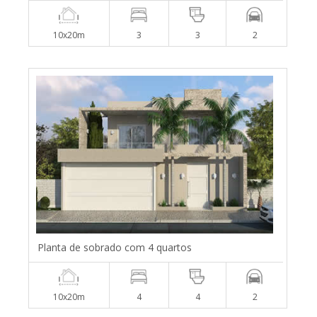
10x20m
3
3
2
Planta de sobrado com 4 quartos
10x20m
4
4
2