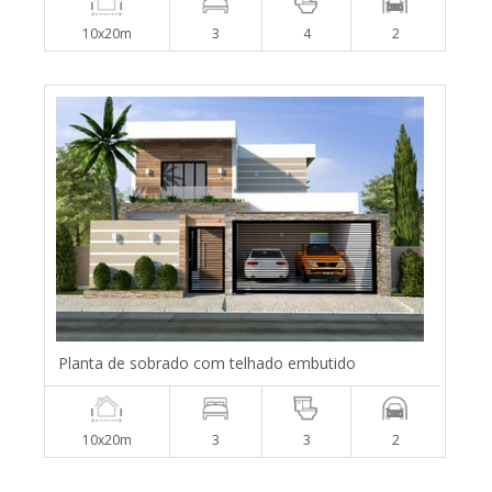
10x20m
3
4
2
Planta de sobrado com telhado embutido
10x20m
3
3
2