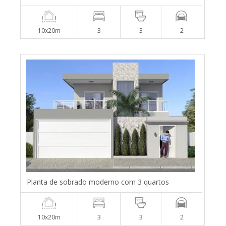
10x20m
3
3
2
Planta de sobrado moderno com 3 quartos
10x20m
3
3
2