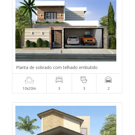
Planta de sobrado com telhado embutido
10x20m
3
3
2