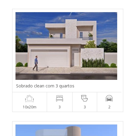
Sobrado clean com 3 quartos
10x20m
3
3
2