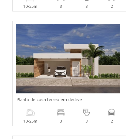
10x25m
3
3
2
Planta de casa térrea em declive
10x25m
3
3
2