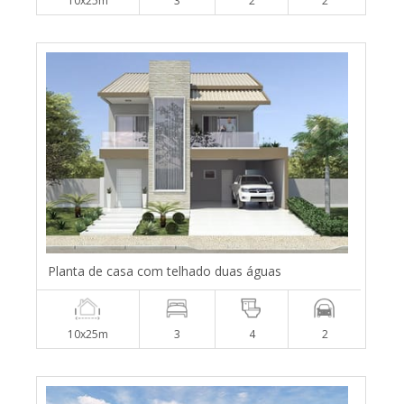
10x25m
3
2
2
Planta de casa com telhado duas águas
10x25m
3
4
2