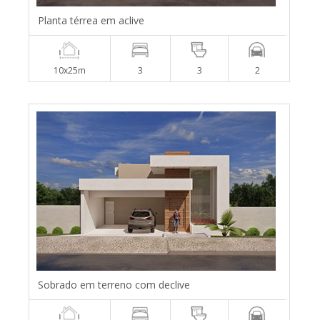
Planta térrea em aclive
10x25m
3
3
2
Sobrado em terreno com declive