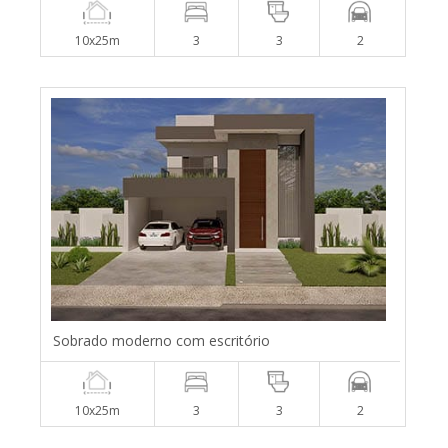
10x25m
3
3
2
Sobrado moderno com escritório
10x25m
3
3
2