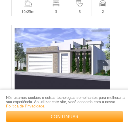
10x25m
3
3
2
Planta de sobrado com quarto embaixo
Nós usamos cookies e outras tecnologias semelhantes para melhorar a
sua experiência. Ao utilizar este site, você concorda com a nossa
Política de Privacidade
.
CONTINUAR
Compre com o arquiteto no WhatsApp
10x25m
3
3
2