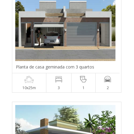
Planta de casa geminada com 3 quartos
10x25m
3
1
2