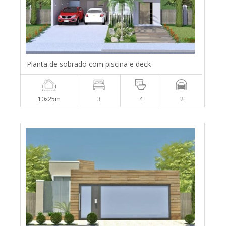
Planta de sobrado com piscina e deck
10x25m
3
4
2