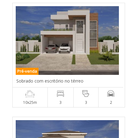
Pré-venda
Sobrado com escritório no térreo
10x25m
3
3
2