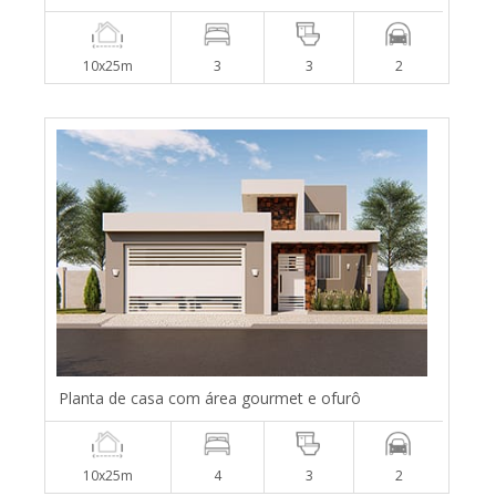
10x25m
3
3
2
Planta de casa com área gourmet e ofurô
10x25m
4
3
2