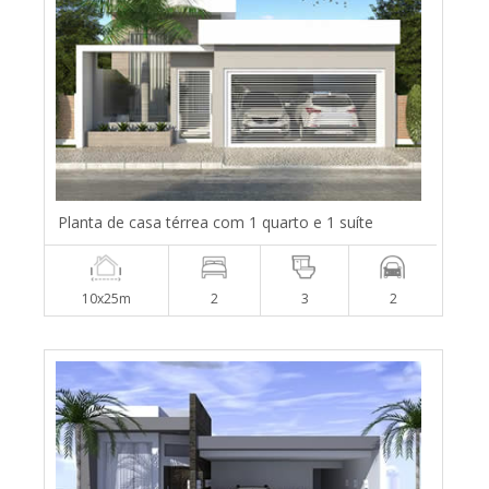
Planta de casa térrea com 1 quarto e 1 suíte
10x25m
2
3
2