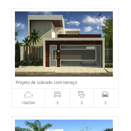
Projeto de sobrado com terraço
10x25m
3
3
2