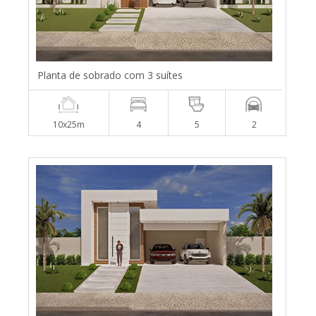
Planta de sobrado com 3 suítes
10x25m
4
5
2