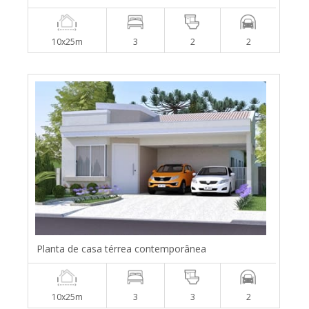
10x25m
3
2
2
Planta de casa térrea contemporânea
10x25m
3
3
2