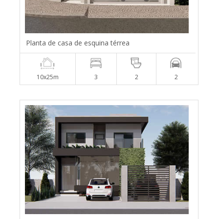
Planta de casa de esquina térrea
10x25m
3
2
2