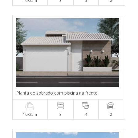
10x25m
3
5
2
Planta de sobrado com piscina na frente
10x25m
3
4
2