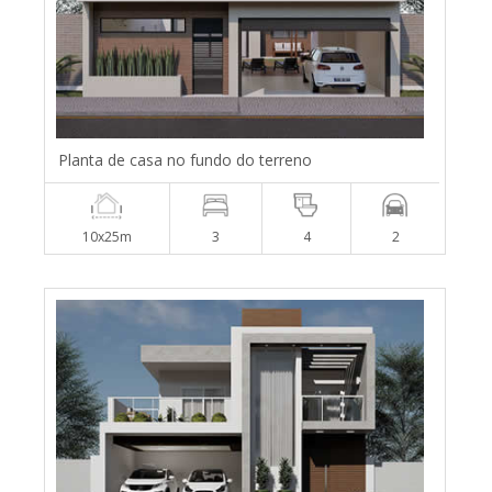
Planta de casa no fundo do terreno
10x25m
3
4
2