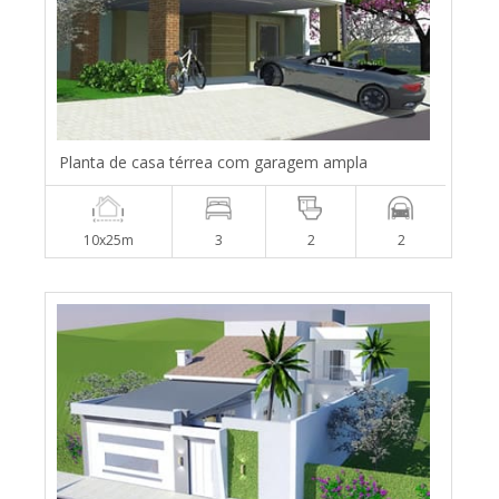
Planta de casa térrea com garagem ampla
10x25m
3
2
2