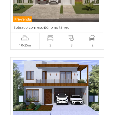
Pré-venda
Sobrado com escritório no térreo
10x25m
3
3
2