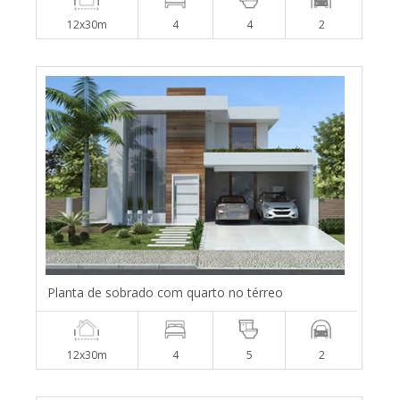
12x30m
4
4
2
Planta de sobrado com quarto no térreo
12x30m
4
5
2