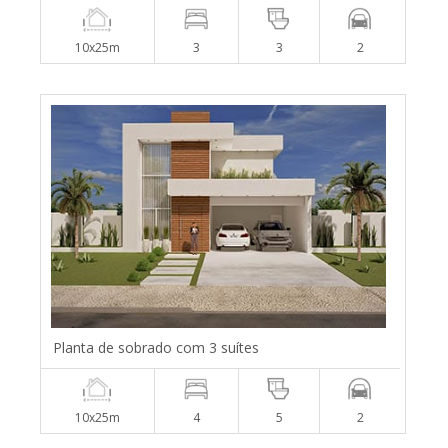
10x25m
3
3
2
Planta de sobrado com 3 suítes
10x25m
4
5
2