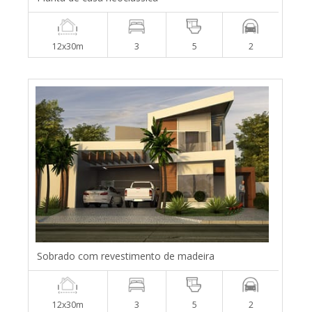
12x30m
3
5
2
Sobrado com revestimento de madeira
12x30m
3
5
2