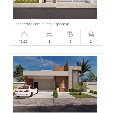
Casa térrea com quintal espaçoso
12x25m
3
2
2