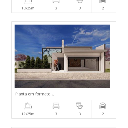
10x25m
3
3
2
Planta em formato U
12x25m
3
3
2