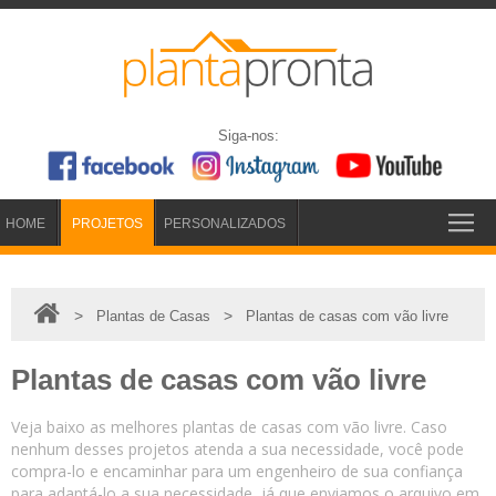
Siga-nos:
HOME
PROJETOS
PERSONALIZADOS
>
>
Plantas de Casas
Plantas de casas com vão livre
Plantas de casas com vão livre
Veja baixo as melhores plantas de casas com vão livre. Caso
nenhum desses projetos atenda a sua necessidade, você pode
compra-lo e encaminhar para um engenheiro de sua confiança
para adaptá-lo a sua necessidade, já que enviamos o arquivo em