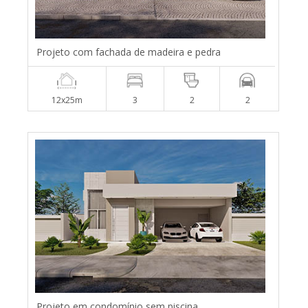
Projeto com fachada de madeira e pedra
12x25m
3
2
2
Projeto em condomínio sem piscina