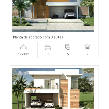
Planta de sobrado com 3 suítes
12x30m
3
5
2