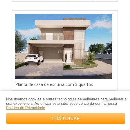
Planta de casa de esquina com 3 quartos
Nós usamos cookies e outras tecnologias semelhantes para melhorar a
sua experiência. Ao utilizar este site, você concorda com a nossa
12x25m
3
5
2
Política de Privacidade
.
CONTINUAR
Compre com o arquiteto no WhatsApp