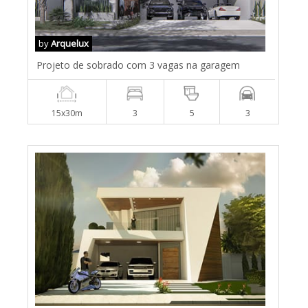
by
Arquelux
Projeto de sobrado com 3 vagas na garagem
15x30m
3
5
3