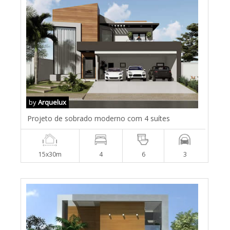
by
Arquelux
Projeto de sobrado moderno com 4 suítes
15x30m
4
6
3