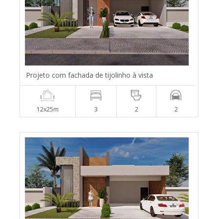
Projeto com fachada de tijolinho à vista
12x25m
3
2
2