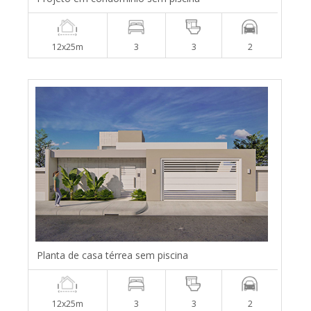
12x25m
3
3
2
Planta de casa térrea sem piscina
12x25m
3
3
2