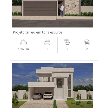
Projeto térreo em tons escuros
10x20m
3
2
2