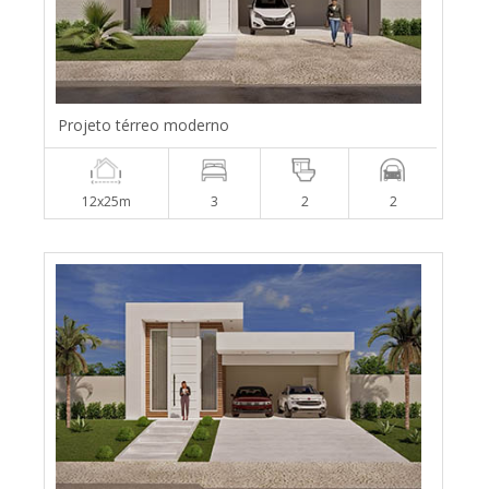
Projeto térreo moderno
12x25m
3
2
2