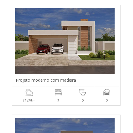
Projeto moderno com madeira
12x25m
3
2
2