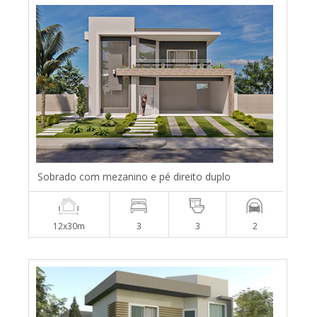
Sobrado com mezanino e pé direito duplo
12x30m
3
3
2