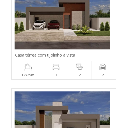
Casa térrea com tijolinho à vista
12x25m
3
2
2