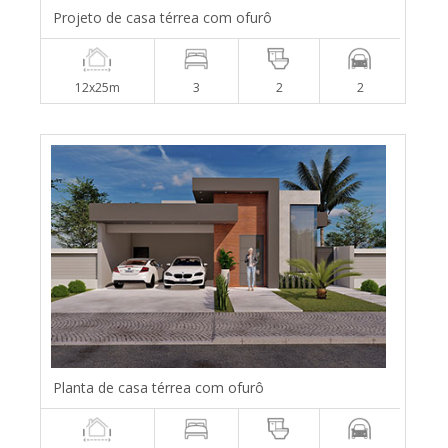
Projeto de casa térrea com ofurô
12x25m
3
2
2
Planta de casa térrea com ofurô