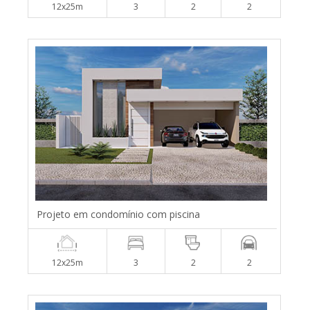
12x25m
3
2
2
Projeto em condomínio com piscina
12x25m
3
2
2