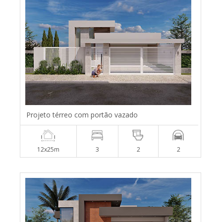
Projeto térreo com portão vazado
12x25m
3
2
2