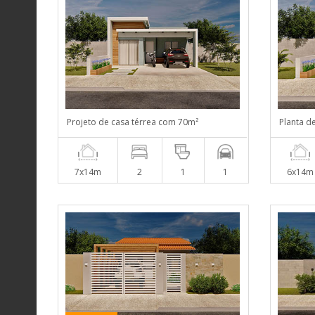
Projeto de casa térrea com 70m²
Planta d
7x14m
2
1
1
6x14m