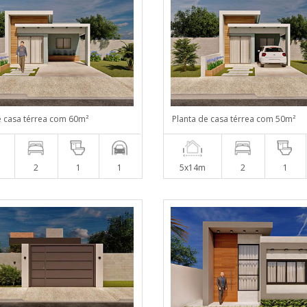
e casa térrea com 60m²
Planta de casa térrea com 50m²
2
1
1
5x14m
2
1