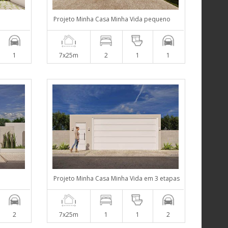
Projeto Minha Casa Minha Vida pequeno
1
7x25m
2
1
1
Projeto Minha Casa Minha Vida em 3 etapas
2
7x25m
1
1
2