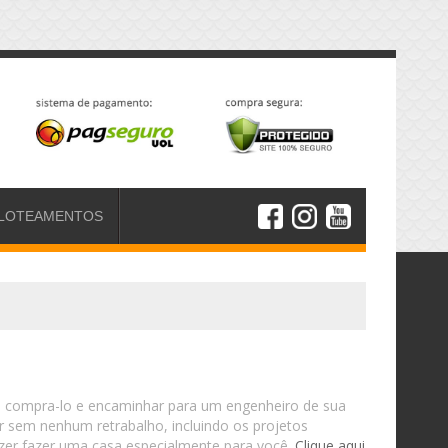
LOTEAMENTOS
e compra-lo e encaminhar para um engenheiro de sua
r sem nenhum retrabalho, incluindo os projetos
razer fazer uma casa especialmente para você.
Clique aqui