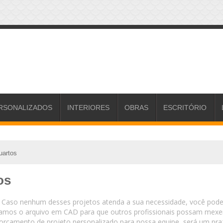
RSONALIZADOS
INTERIORES
OBRAS
ESCRITÓRIO
uartos
os
s. Caso nenhum desses projetos atenda a sua necessidade, você pod
viamos o arquivo em CAD para que outros profissionais possam mexe
e um orçamento de projeto personalizado para nossa equipe, será um p