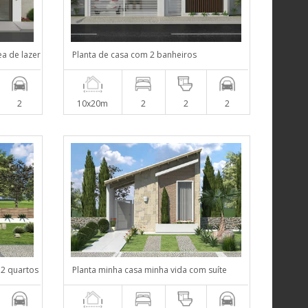
ea de lazer
Planta de casa com 2 banheiros
2
10x20m
2
2
2
 2 quartos
Planta minha casa minha vida com suíte