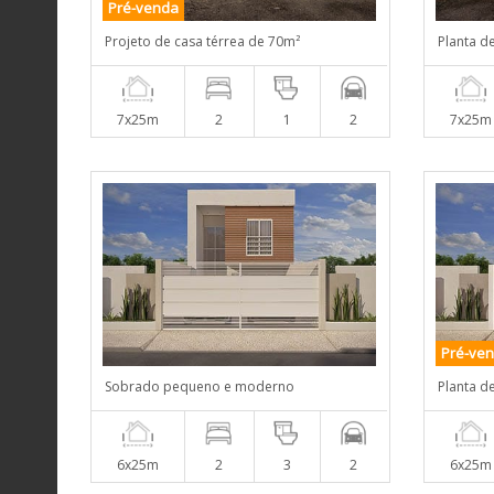
Pré-venda
Projeto de casa térrea de 70m²
Planta d
7x25m
2
1
2
7x25m
Pré-ve
Sobrado pequeno e moderno
Planta d
6x25m
2
3
2
6x25m