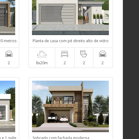
20 metros
Planta de casa com pé direito alto de vidro
2
8x20m
2
2
2
 e 1 suíte
Sobrado com fachada moderna