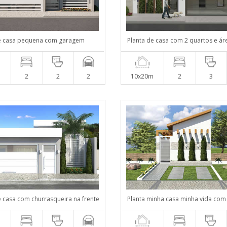
de casa pequena com garagem
Planta de casa com 2 quartos e ár
m
2
2
2
10x20m
2
3
e casa com churrasqueira na frente
Planta minha casa minha vida com