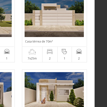
Casa térrea de 70m²
1
7x25m
2
1
2