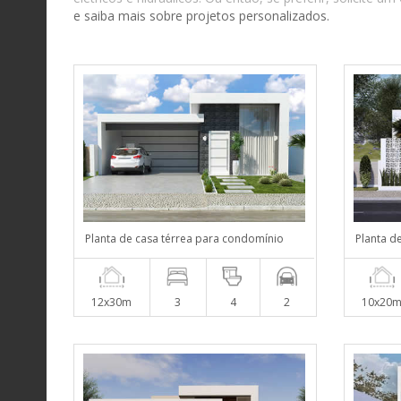
e saiba mais sobre projetos personalizados.
Planta de casa térrea para condomínio
Planta d
12x30m
3
4
2
10x20