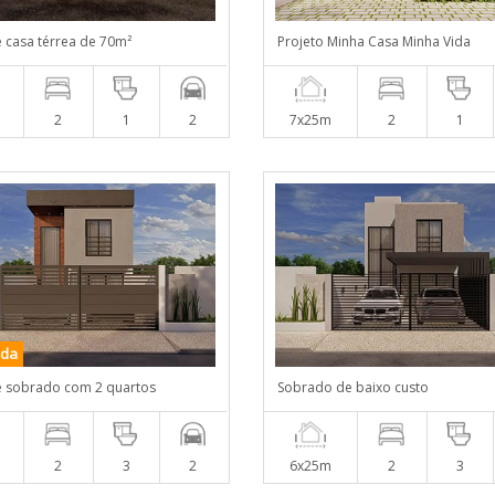
e casa térrea de 70m²
Projeto Minha Casa Minha Vida
2
1
2
7x25m
2
1
nda
e sobrado com 2 quartos
Sobrado de baixo custo
2
3
2
6x25m
2
3