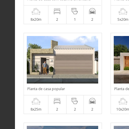
8x20m
2
1
2
5x20m
Planta de casa popular
Planta d
8x25m
2
2
2
10x20