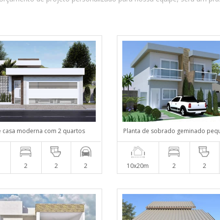
e casa moderna com 2 quartos
Planta de sobrado geminado peq
m
2
2
2
10x20m
2
2