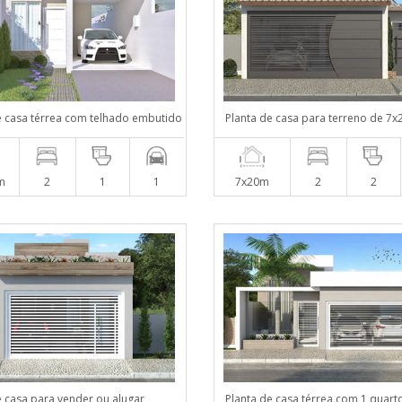
e casa térrea com telhado embutido
Planta de casa para terreno de 7x
m
2
1
1
7x20m
2
2
e casa para vender ou alugar
Planta de casa térrea com 1 quarto