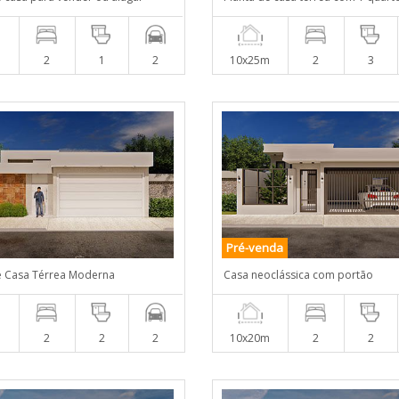
2
1
2
10x25m
2
3
Pré-venda
e Casa Térrea Moderna
Casa neoclássica com portão
m
2
2
2
10x20m
2
2