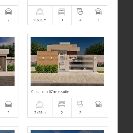
2
10x20m
3
4
2
Casa com 67m² e suíte
2
7x25m
2
2
1