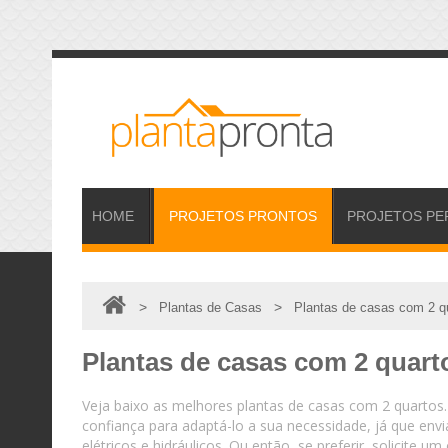
HOME
PROJETOS
PRONTOS
PROJETOS
PE
>
>
Plantas de Casas
Plantas de casas com 2 q
Plantas de casas com 2 quart
Veja baixo as melhores plantas de casas com 2 quarto
confiança para adaptá-lo a sua necessidade, já que en
elétricos e hidráulicos. Ou então, se preferir, solicit