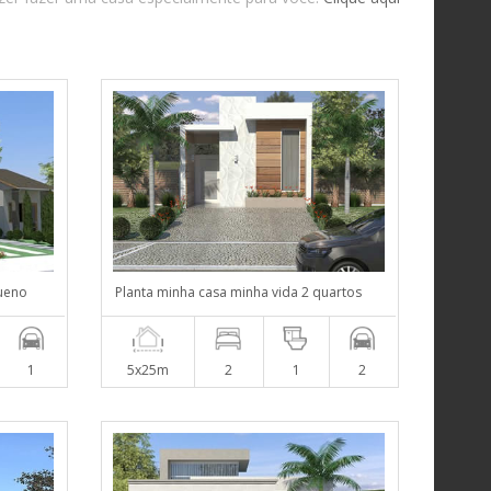
ueno
Planta minha casa minha vida 2 quartos
1
5x25m
2
1
2