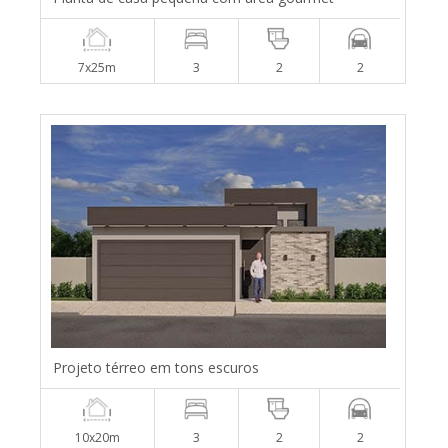
7x25m
3
2
2
Projeto térreo em tons escuros
10x20m
3
2
2