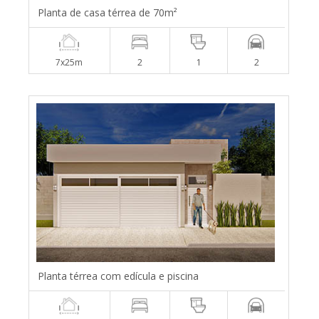
Planta de casa térrea de 70m²
7x25m
2
1
2
Planta térrea com edícula e piscina