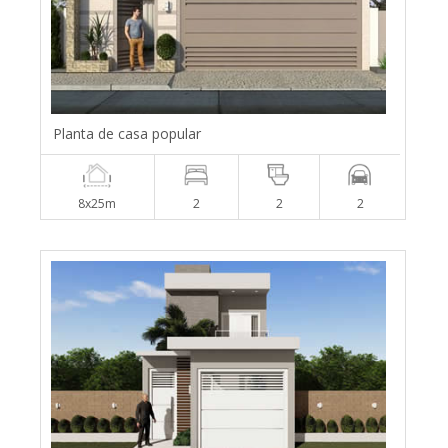
Planta de casa popular
8x25m
2
2
2