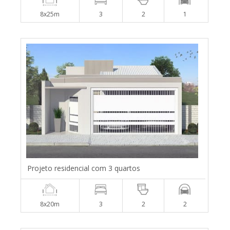
8x25m
3
2
1
Projeto residencial com 3 quartos
8x20m
3
2
2