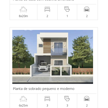
8x20m
2
1
2
Planta de sobrado pequeno e moderno
6x25m
3
3
2