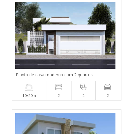
Planta de casa moderna com 2 quartos
10x20m
2
2
2