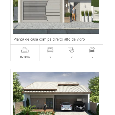
Planta de casa com pé direito alto de vidro
8x20m
2
2
2