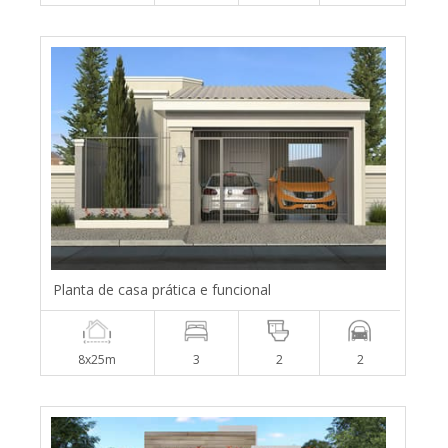
Planta de casa prática e funcional
8x25m
3
2
2