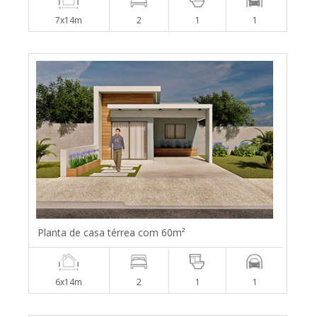
7x14m
2
1
1
Planta de casa térrea com 60m²
6x14m
2
1
1