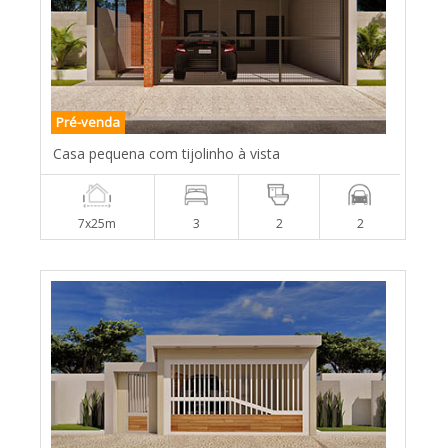
Pré-venda
Casa pequena com tijolinho à vista
7x25m
3
2
2