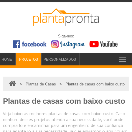
Siga-nos:
HOME
PROJETOS
PERSONALIZADOS
>
>
Plantas de Casas
Plantas de casas com baixo custo
Plantas de casas com baixo custo
Veja baixo as melhores plantas de casas com baixo custo. Caso
nenhum desses projetos atenda a sua necessidade, você pode
compra-lo e encaminhar para um engenheiro de sua confiança
para adaptá-lo a sua necessidade, já que enviamos o arquivo em