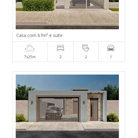
Casa com 67m² e suíte
7x25m
2
2
1