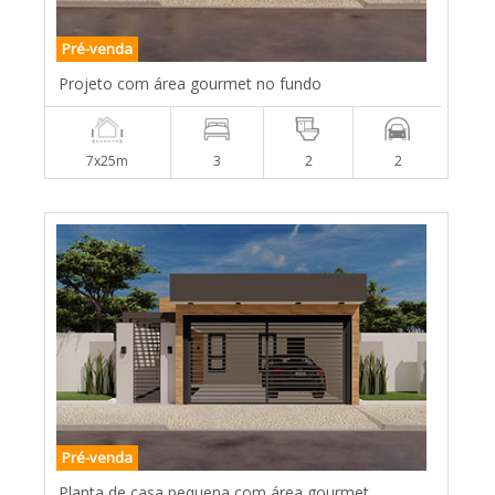
Pré-venda
Projeto com área gourmet no fundo
7x25m
3
2
2
Pré-venda
Planta de casa pequena com área gourmet