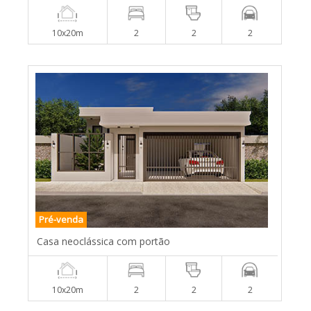
10x20m
2
2
2
Pré-venda
Casa neoclássica com portão
10x20m
2
2
2