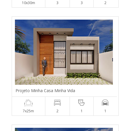
10x30m
3
3
2
Projeto Minha Casa Minha Vida
7x25m
2
1
1