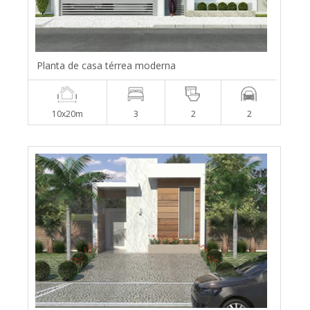
Planta de casa térrea moderna
10x20m
3
2
2