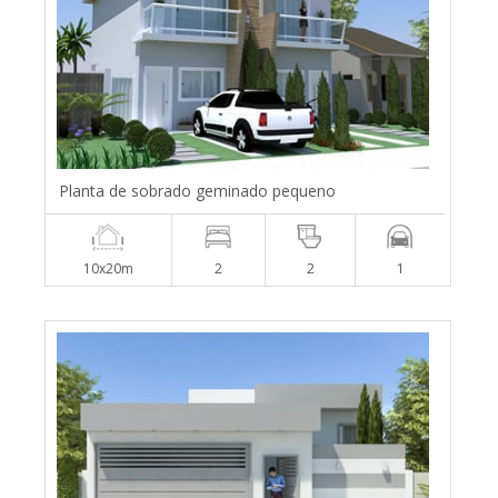
Planta de sobrado geminado pequeno
10x20m
2
2
1