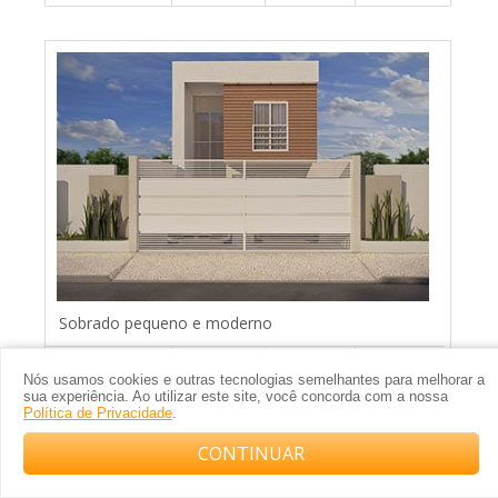
Sobrado pequeno e moderno
Nós usamos cookies e outras tecnologias semelhantes para melhorar a
sua experiência. Ao utilizar este site, você concorda com a nossa
6x25m
2
3
2
Política de Privacidade
.
CONTINUAR
Compre com o arquiteto no WhatsApp