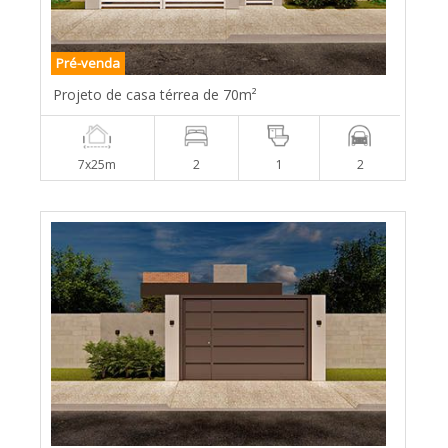
Pré-venda
Projeto de casa térrea de 70m²
7x25m
2
1
2