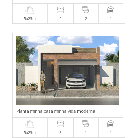
5x25m
2
2
1
Planta minha casa minha vida moderna
5x25m
3
1
1