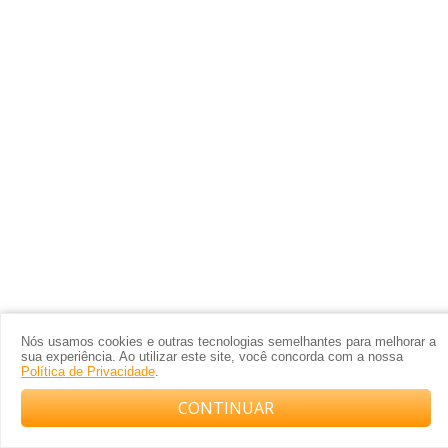
Nós usamos cookies e outras tecnologias semelhantes para melhorar a
sua experiência. Ao utilizar este site, você concorda com a nossa
Política de Privacidade
.
CONTINUAR
Compre com o arquiteto no WhatsApp