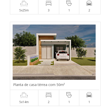
5x25m
3
1
2
Planta de casa térrea com 50m²
5x14m
2
1
1