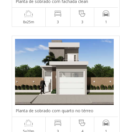
Planta de sobrado com fachada clean
8x25m
3
3
1
Planta de sobrado com quarto no térreo
5x20m
3
4
1