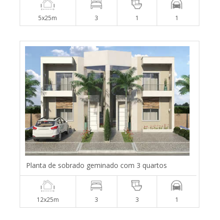
5x25m
3
1
1
Planta de sobrado geminado com 3 quartos
12x25m
3
3
1