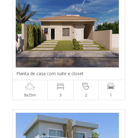
Planta de casa com suite e closet
8x25m
3
2
1