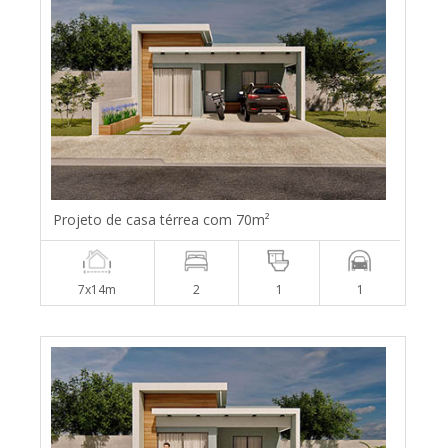
Projeto de casa térrea com 70m²
7x14m
2
1
1