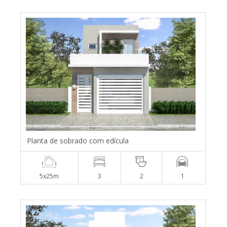
Planta de sobrado com edícula
5x25m
3
2
1