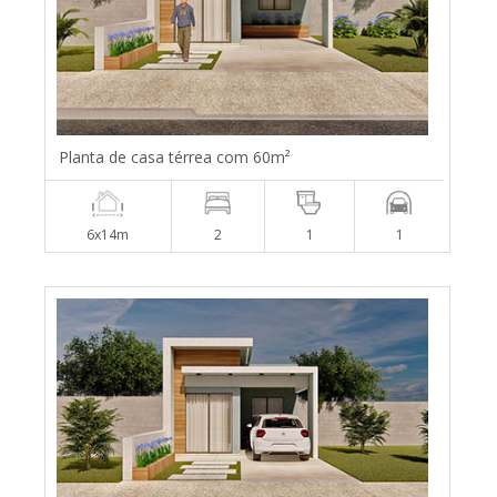
Planta de casa térrea com 60m²
6x14m
2
1
1