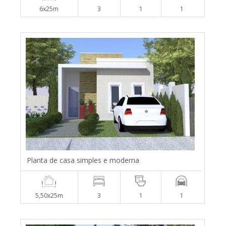
6x25m
3
1
1
Planta de casa simples e moderna
5,50x25m
3
1
1