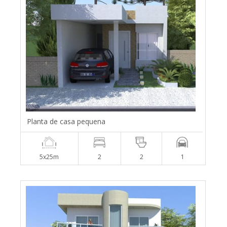
Planta de casa pequena
5x25m
2
2
1