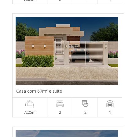
Casa com 67m² e suíte
7x25m
2
2
1