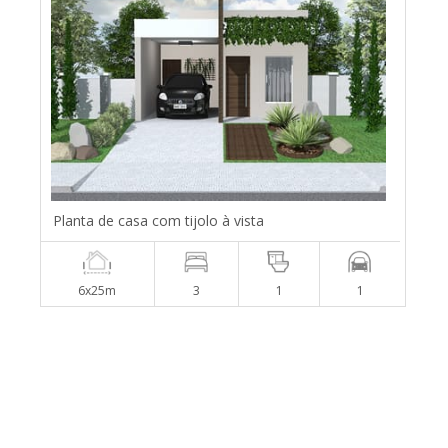
Planta de casa com tijolo à vista
6x25m
3
1
1