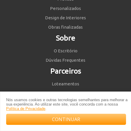
Personalizados
Design de Interiores
Obras finalizadas
Sobre
O Escritório
Dúvidas Frequentes
Parceiros
Loteamentos
Nós usamos cookies e outras tecnologias semelhantes para melhorar a
Siga-nos
sua experiência. Ao utilizar este site, você concorda com a nossa
Política de Privacidade
.
CONTINUAR
Compre com o arquiteto no WhatsApp