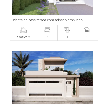
Planta de casa térrea com telhado embutido
5,50x25m
2
1
1