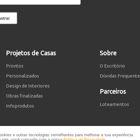
strar
Projetos de Casas
Sobre
Prontos
O Escritório
Personalizados
Dúvidas Frequente
Design de Interiores
Parceiros
Obras finalizadas
Loteamentos
Infoprodutos
okies e outras tecnologias semelhantes para melhorar a sua experiência.
te site, você concorda com a nossa
Política de Privacidade
.