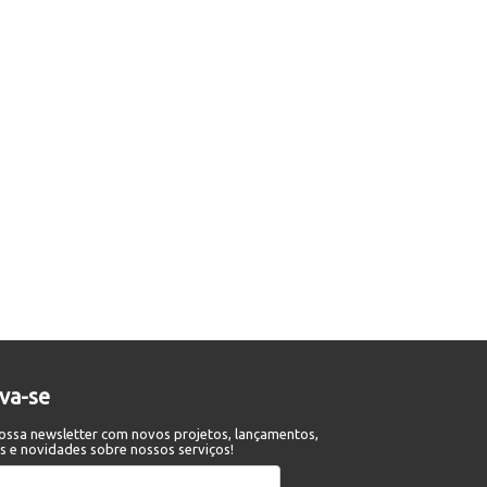
eva-se
ossa newsletter com novos projetos, lançamentos,
s e novidades sobre nossos serviços!