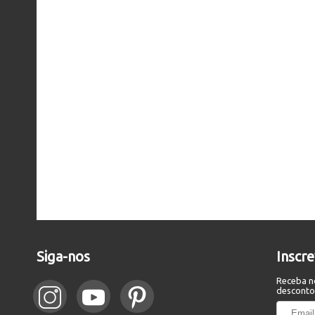
Siga-nos
Inscr
Receba n
desconto