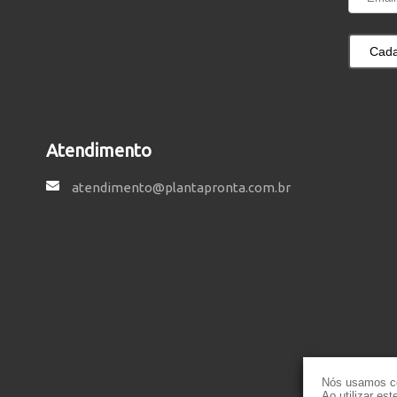
Cada
Atendimento
atendimento@plantapronta.com.br
Nós usamos co
Ao utilizar es