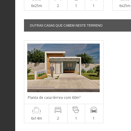
6x25m
2
1
1
6x25m
OUTRAS CASAS QUE CABEM NESTE TERRENO
Planta de casa térrea com 60m²
6x14m
2
1
1