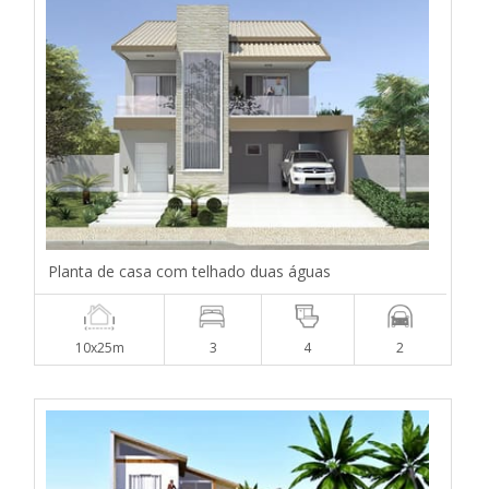
Planta de casa com telhado duas águas
10x25m
3
4
2