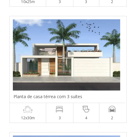
10x25m
3
3
2
Planta de casa térrea com 3 suítes
12x30m
3
4
2