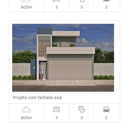
8x25m
3
3
2
Projeto com fachada azul
8x25m
3
3
2