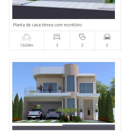
Planta de casa térrea com escritório
12x28m
3
2
2