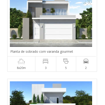
Planta de sobrado com varanda gourmet
8x20m
3
5
2