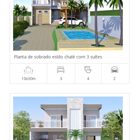
Planta de sobrado estilo chalé com 3 suítes
10x30m
3
4
2