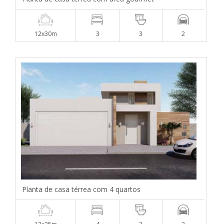
12x30m
3
3
2
Planta de casa térrea com 4 quartos