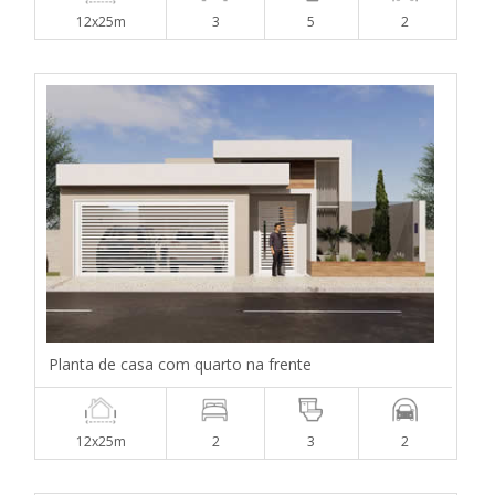
12x25m
3
5
2
Planta de casa com quarto na frente
12x25m
2
3
2