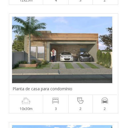
12x25m
4
3
2
Planta de casa para condomínio
10x30m
3
2
2