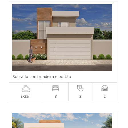
Sobrado com madeira e portão
8x25m
3
3
2