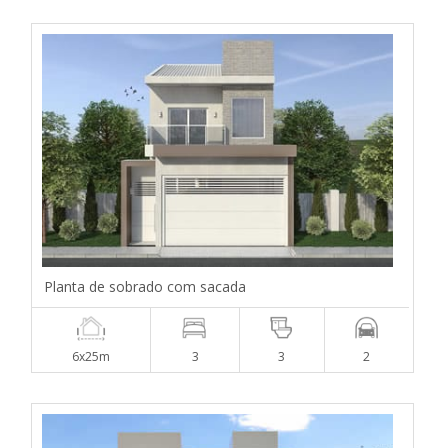
Planta de sobrado com sacada
6x25m
3
3
2