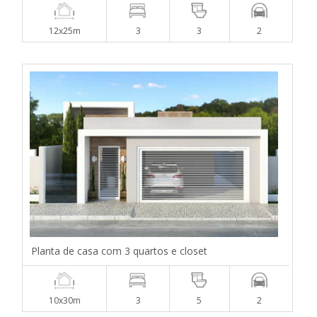
12x25m
3
3
2
Planta de casa com 3 quartos e closet
10x30m
3
5
2