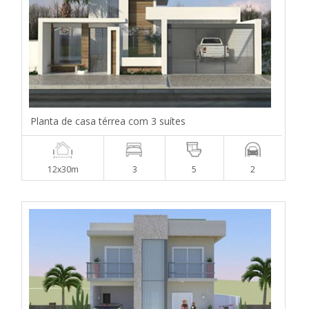
Planta de casa térrea com 3 suítes
12x30m
3
5
2