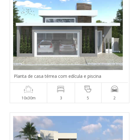
Planta de casa térrea com edícula e piscina
10x30m
3
5
2