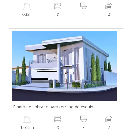
7x25m
3
4
2
Planta de sobrado para terreno de esquina
12x25m
3
3
2