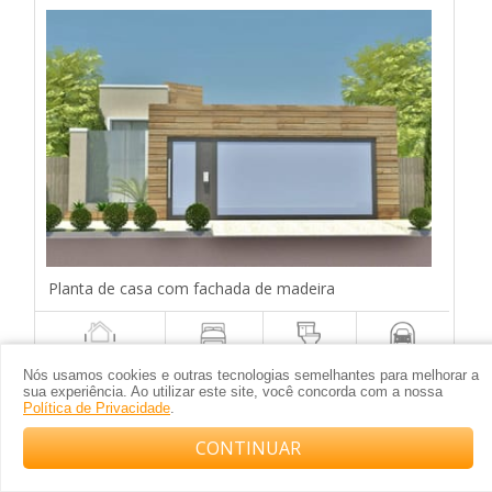
Planta de casa com fachada de madeira
10x25m
3
3
2
Nós usamos cookies e outras tecnologias semelhantes para melhorar a
sua experiência. Ao utilizar este site, você concorda com a nossa
Política de Privacidade
.
CONTINUAR
Compre com o arquiteto no WhatsApp