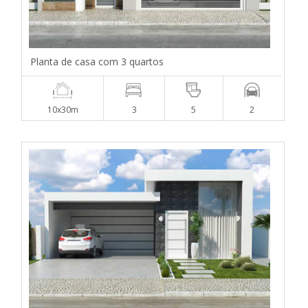
Planta de casa com 3 quartos
10x30m
3
5
2