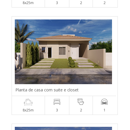
8x25m
3
2
2
Planta de casa com suite e closet
8x25m
3
2
1