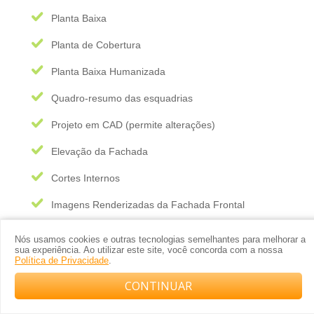
Planta Baixa
Planta de Cobertura
Planta Baixa Humanizada
Quadro-resumo das esquadrias
Projeto em CAD (permite alterações)
Elevação da Fachada
Cortes Internos
Imagens Renderizadas da Fachada Frontal
Planta Auxiliar de Alicerce
Nós usamos cookies e outras tecnologias semelhantes para melhorar a
sua experiência. Ao utilizar este site, você concorda com a nossa
Projeto Design de Interiores
(opcional)
Política de Privacidade
.
CONTINUAR
Projeto Elétrico
(opcional)
Compre com o arquiteto no WhatsApp
Projeto Hidráulico
(opcional)