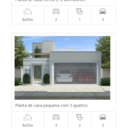
8x25m
2
1
2
Planta de casa pequena com 3 quartos
8x25m
3
2
2