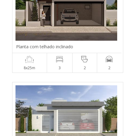
Planta com telhado inclinado
8x25m
3
2
2