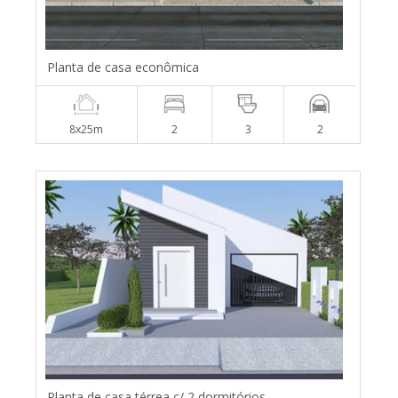
Planta de casa econômica
8x25m
2
3
2
Planta de casa térrea c/ 2 dormitórios