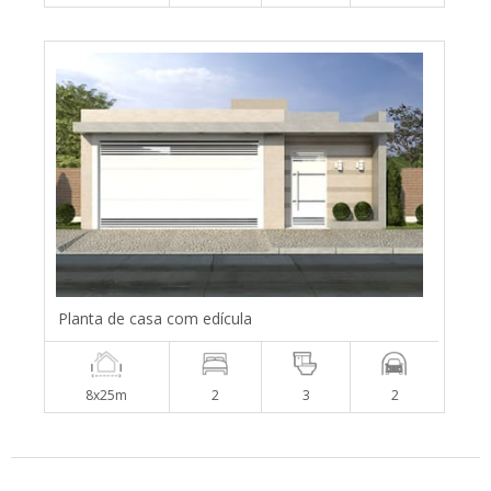
Planta de casa com edícula
8x25m
2
3
2