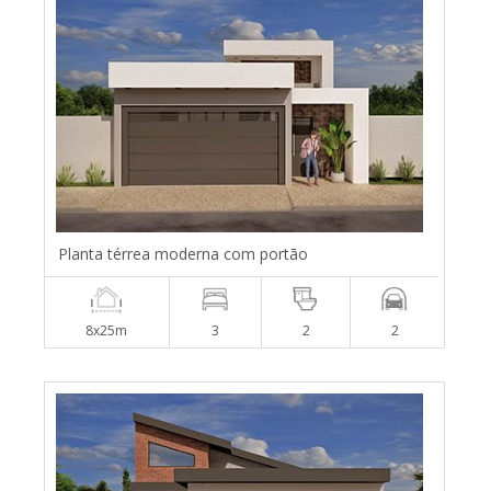
Planta térrea moderna com portão
8x25m
3
2
2