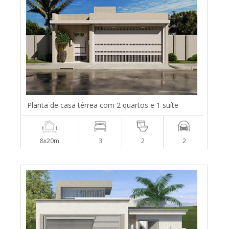
Planta de casa térrea com 2 quartos e 1 suíte
8x20m
3
2
2