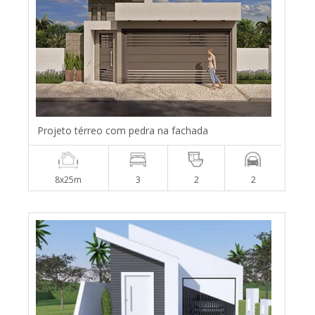
Projeto térreo com pedra na fachada
8x25m
3
2
2