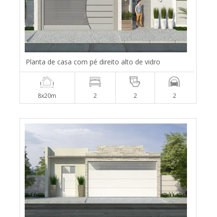
Planta de casa com pé direito alto de vidro
8x20m
2
2
2