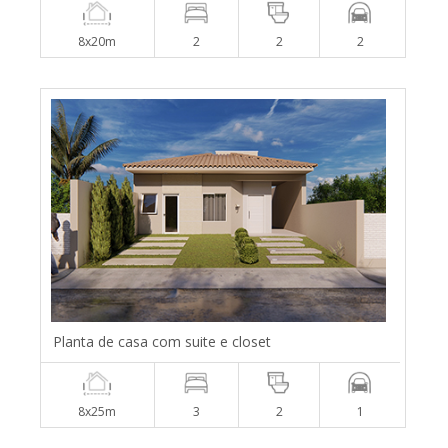
8x20m
2
2
2
Planta de casa com suite e closet
8x25m
3
2
1