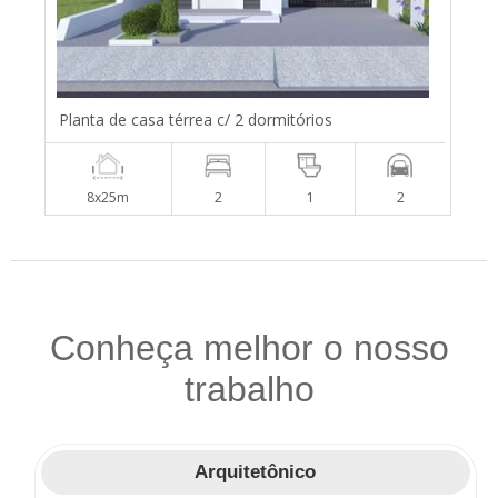
Planta de casa térrea c/ 2 dormitórios
8x25m
2
1
2
Conheça melhor o nosso
trabalho
Arquitetônico