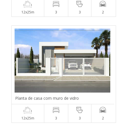
12x25m
3
3
2
Planta de casa com muro de vidro
12x25m
3
3
2