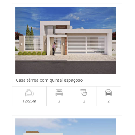
Casa térrea com quintal espaçoso
12x25m
3
2
2