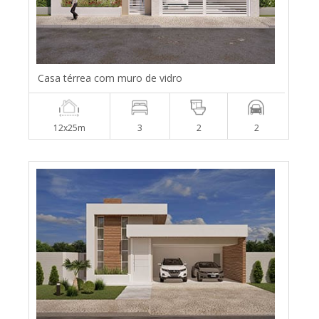
Casa térrea com muro de vidro
12x25m
3
2
2