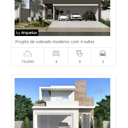
by
Arquelux
Projeto de sobrado moderno com 4 suítes
15x30m
4
6
3