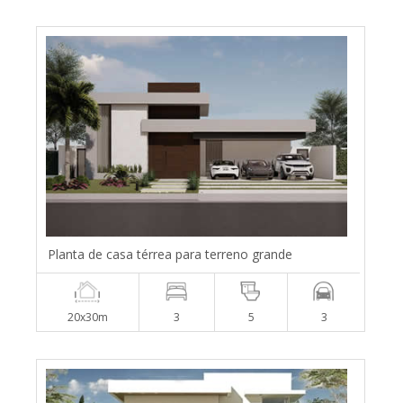
Planta de casa térrea para terreno grande
20x30m
3
5
3