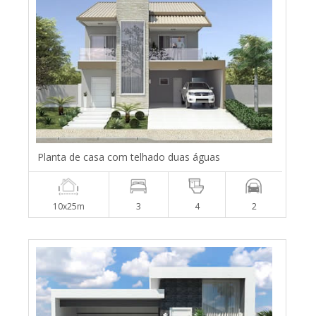
Planta de casa com telhado duas águas
10x25m
3
4
2