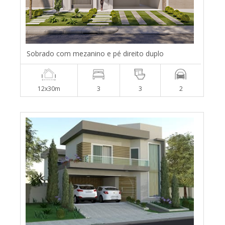
Sobrado com mezanino e pé direito duplo
12x30m
3
3
2