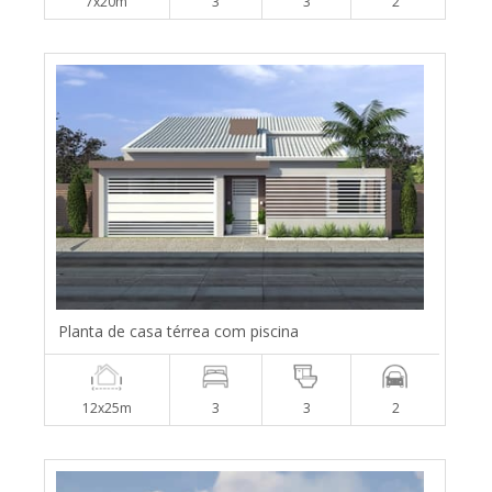
7x20m
3
3
2
Planta de casa térrea com piscina
12x25m
3
3
2