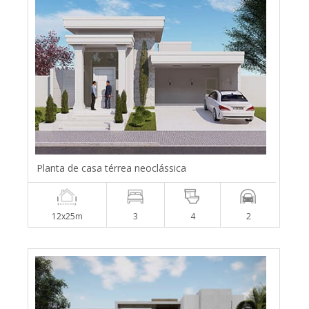
Planta de casa térrea neoclássica
12x25m
3
4
2