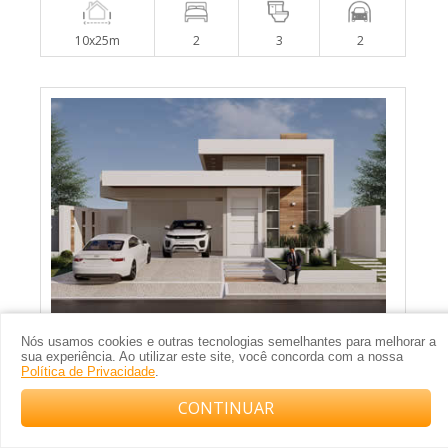
10x25m
2
3
2
Projeto de casa térrea moderna com 3 suítes
Nós usamos cookies e outras tecnologias semelhantes para melhorar a
sua experiência. Ao utilizar este site, você concorda com a nossa
Política de Privacidade
.
CONTINUAR
Compre com o arquiteto no WhatsApp
15x30m
3
5
2