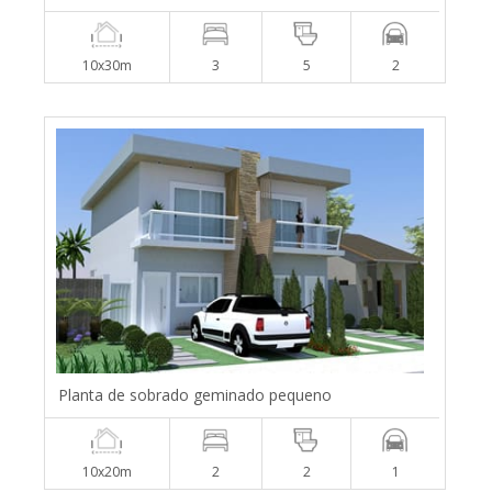
10x30m
3
5
2
Planta de sobrado geminado pequeno
10x20m
2
2
1