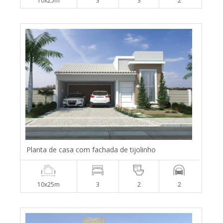
10x25m
3
3
2
Planta de casa com fachada de tijolinho
10x25m
3
2
2