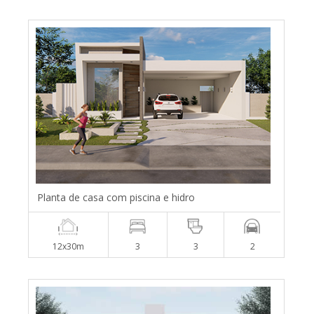
Planta de casa com piscina e hidro
12x30m
3
3
2