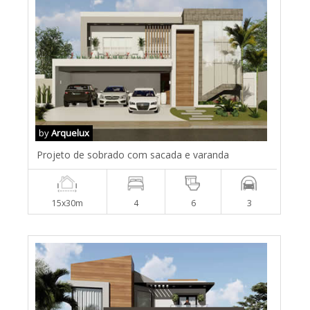
by
Arquelux
Projeto de sobrado com sacada e varanda
15x30m
4
6
3