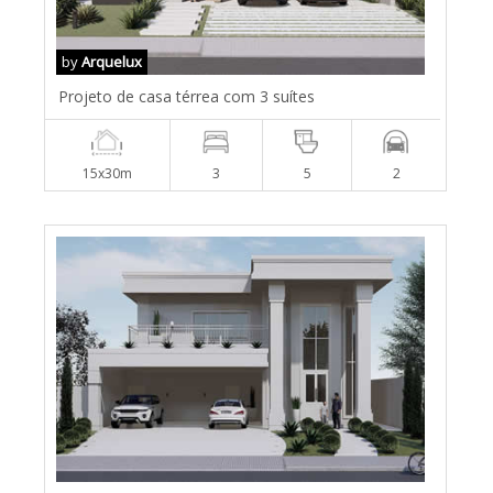
by
Arquelux
Projeto de casa térrea com 3 suítes
15x30m
3
5
2