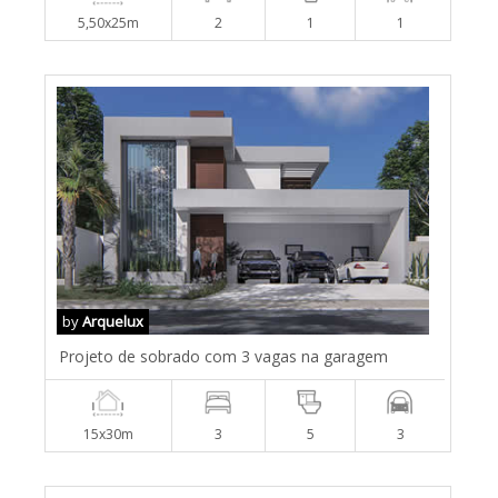
5,50x25m
2
1
1
by
Arquelux
Projeto de sobrado com 3 vagas na garagem
15x30m
3
5
3