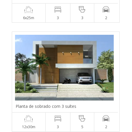
6x25m
3
3
2
Planta de sobrado com 3 suítes
12x30m
3
5
2