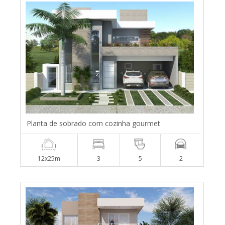
Planta de sobrado com cozinha gourmet
12x25m
3
5
2