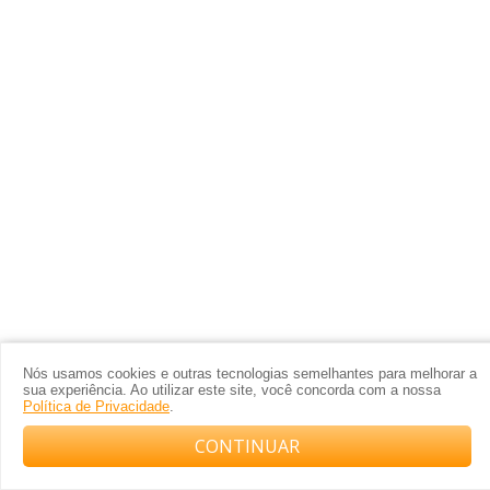
Nós usamos cookies e outras tecnologias semelhantes para melhorar a
sua experiência. Ao utilizar este site, você concorda com a nossa
Política de Privacidade
.
CONTINUAR
Compre com o arquiteto no WhatsApp