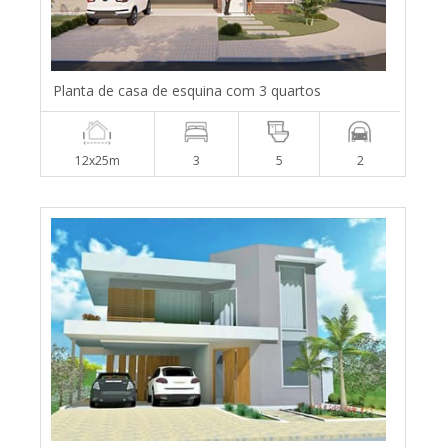
Planta de casa de esquina com 3 quartos
12x25m
3
5
2