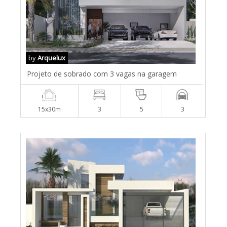
by
Arquelux
Projeto de sobrado com 3 vagas na garagem
15x30m
3
5
3