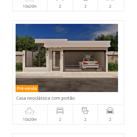
10x20m
2
2
2
Pré-venda
Casa neoclássica com portão
10x20m
2
2
2