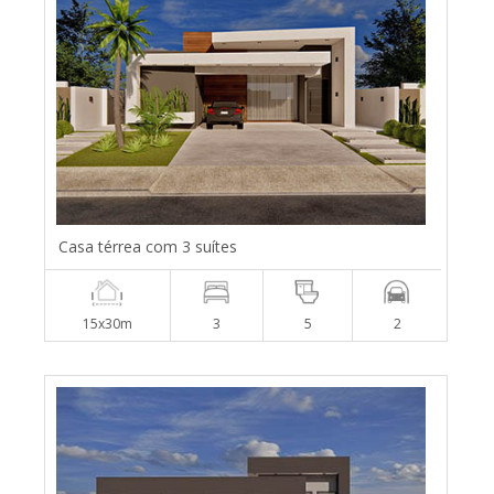
Casa térrea com 3 suítes
15x30m
3
5
2