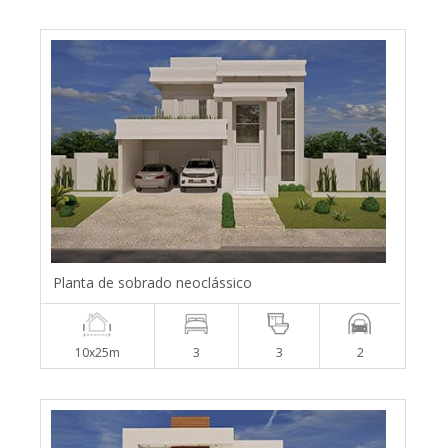
Planta de sobrado neoclássico
10x25m
3
3
2