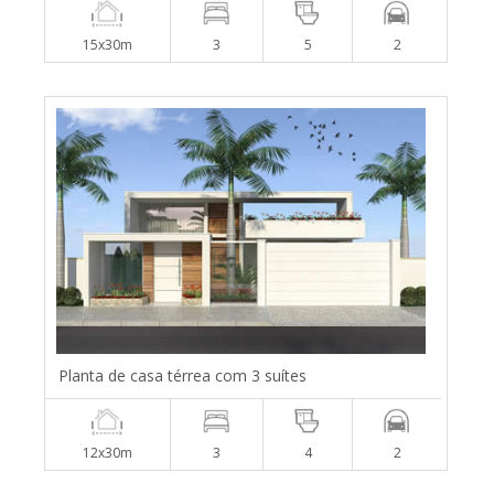
15x30m
3
5
2
Planta de casa térrea com 3 suítes
12x30m
3
4
2