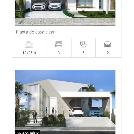
Planta de casa clean
12x25m
3
5
2
by
Arquelux