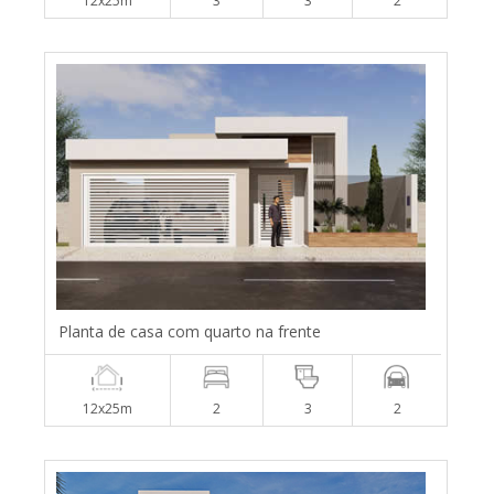
12x25m
3
3
2
Planta de casa com quarto na frente
12x25m
2
3
2