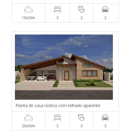
10x20m
3
2
2
Planta de casa rústica com telhado aparente
20x30m
3
5
3