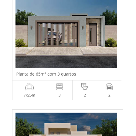
Planta de 65m² com 3 quartos
7x25m
3
2
2