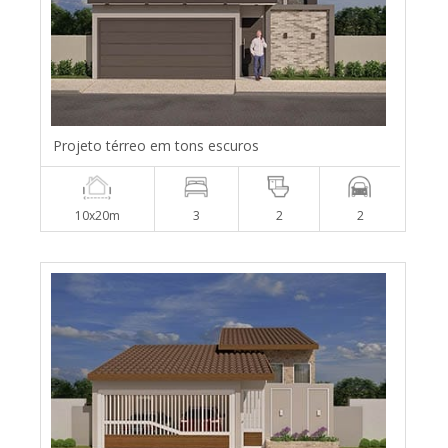
Projeto térreo em tons escuros
10x20m
3
2
2