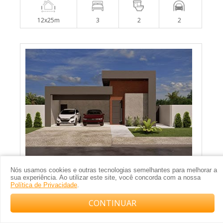
12x25m
3
2
2
Casa térrea com tijolinho à vista
Nós usamos cookies e outras tecnologias semelhantes para melhorar a
sua experiência. Ao utilizar este site, você concorda com a nossa
Política de Privacidade
.
CONTINUAR
Compre com o arquiteto no WhatsApp
12x25m
3
2
2