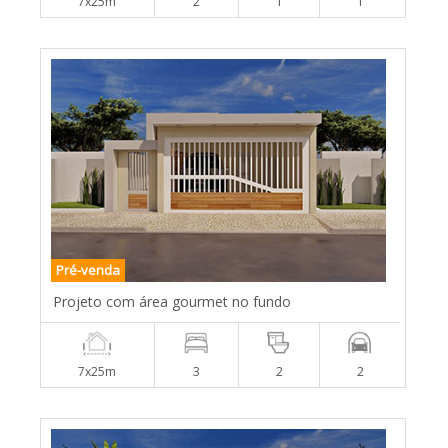
7x25m
2
1
1
Pré-venda
Projeto com área gourmet no fundo
7x25m
3
2
2