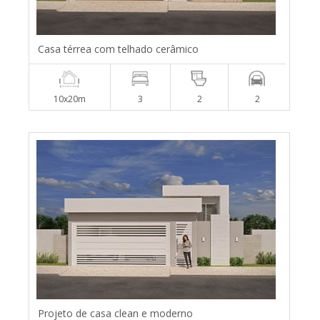
Casa térrea com telhado cerâmico
10x20m
3
2
2
Projeto de casa clean e moderno