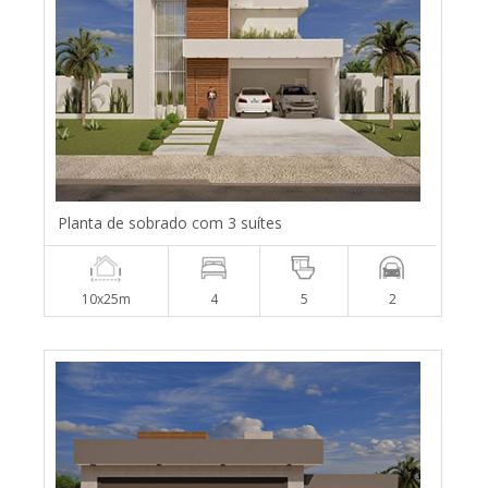
Planta de sobrado com 3 suítes
10x25m
4
5
2