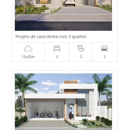
Projeto de casa térrea com 3 quartos
12x25m
3
2
2