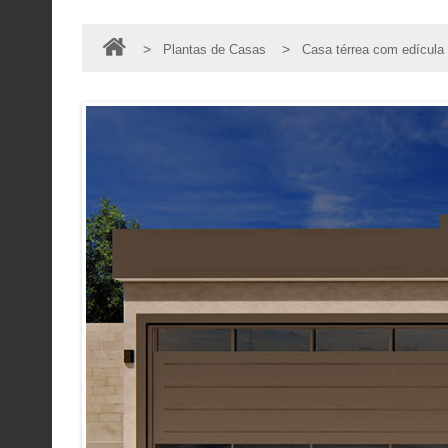
>
>
Plantas de Casas
Casa térrea com edícula 