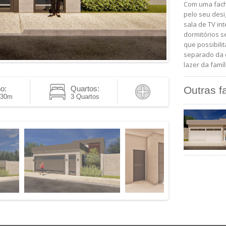
Com uma fach
pelo seu desi
sala de TV in
dormitórios s
que possibili
separado da 
lazer da famíl
Outras f
o:
Quartos:
 30m
3 Quartos