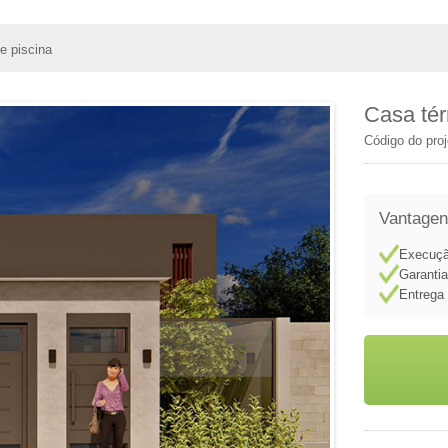
e piscina
Casa tér
Código do pro
Vantagen
Execuçã
Garanti
Entrega 