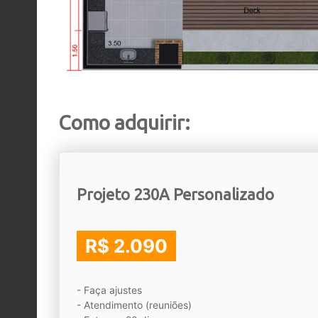
Como adquirir:
Projeto 230A Personalizado
R$ 2.090
- Faça ajustes
- Atendimento (reuniões)