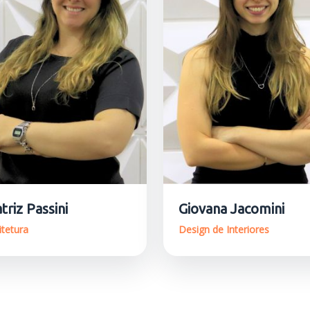
triz Passini
Giovana Jacomini
itetura
Design de Interiores