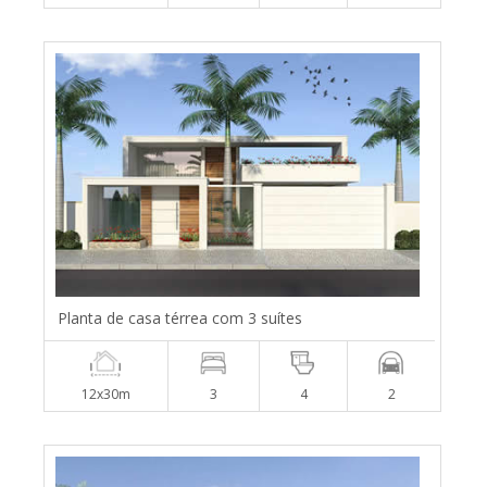
Planta de casa térrea com 3 suítes
12x30m
3
4
2