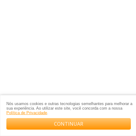
Nós usamos cookies e outras tecnologias semelhantes para melhorar a
INFORMAÇÕES TÉCNICAS
sua experiência. Ao utilizar este site, você concorda com a nossa
Política de Privacidade
.
CONTINUAR
Compre com o arquiteto no WhatsApp
Área construida
212 metros quadrados