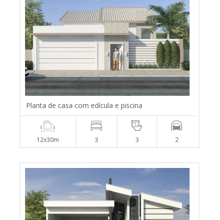
Planta de casa com edícula e piscina
12x30m
3
3
2