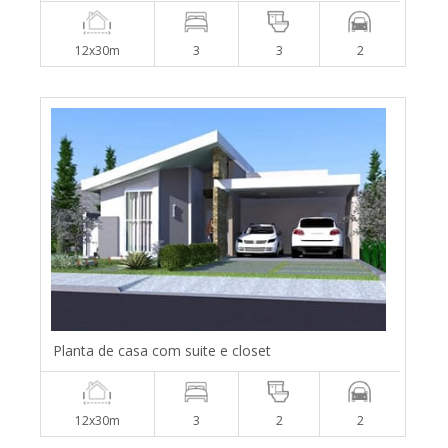
12x30m
3
3
2
Planta de casa com suite e closet
12x30m
3
2
2