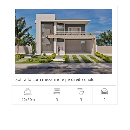
Sobrado com mezanino e pé direito duplo
12x30m
3
3
2