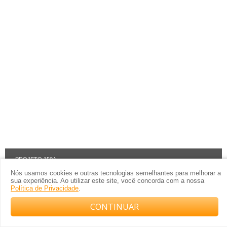
PROJETO 150A
Nós usamos cookies e outras tecnologias semelhantes para melhorar a
sua experiência. Ao utilizar este site, você concorda com a nossa
Política de Privacidade
.
Itens inclusos:
CONTINUAR
Compre com o arquiteto no WhatsApp
Clique nos itens abaixo para ver um exemplo: