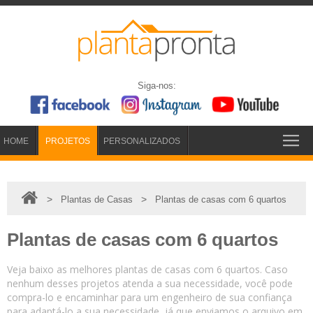
Siga-nos:
HOME
PROJETOS
PERSONALIZADOS
>
>
Plantas de Casas
Plantas de casas com 6 quartos
Plantas de casas com 6 quartos
Veja baixo as melhores plantas de casas com 6 quartos. Caso
nenhum desses projetos atenda a sua necessidade, você pode
compra-lo e encaminhar para um engenheiro de sua confiança
para adaptá-lo a sua necessidade, já que enviamos o arquivo em