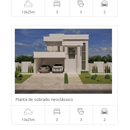
10x25m
3
5
2
Planta de sobrado neoclássico
10x25m
3
3
2