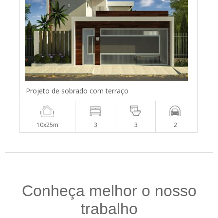
Projeto de sobrado com terraço
10x25m
3
3
2
Conheça melhor o nosso
trabalho