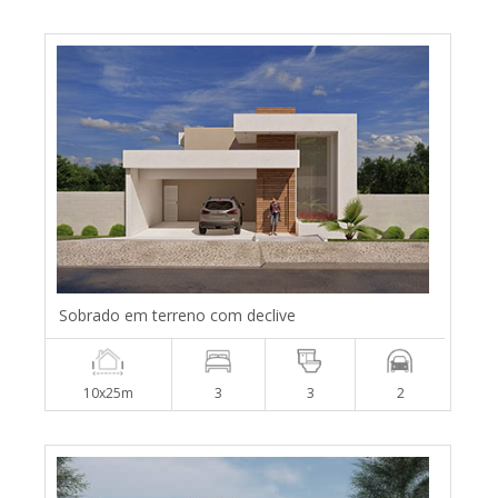
Sobrado em terreno com declive
10x25m
3
3
2