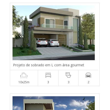
Projeto de sobrado em L com área gourmet
10x25m
3
3
2