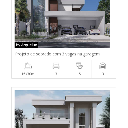
by
Arquelux
Projeto de sobrado com 3 vagas na garagem
15x30m
3
5
3