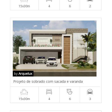
15x30m
4
6
2
by
Arquelux
Projeto de sobrado com sacada e varanda
15x30m
4
6
3