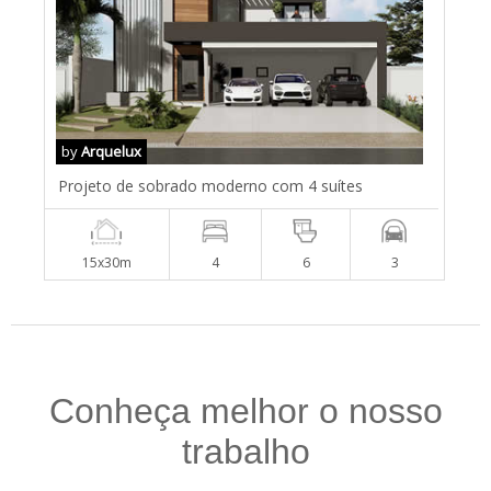
by
Arquelux
Projeto de sobrado moderno com 4 suítes
15x30m
4
6
3
Conheça melhor o nosso
trabalho