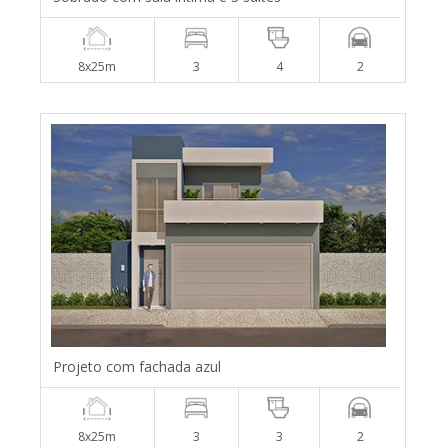
8x25m
3
4
2
Projeto com fachada azul
8x25m
3
3
2