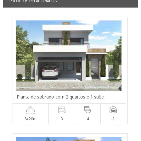
PROJETOS RELACIONADOS
Planta de sobrado com 2 quartos e 1 suíte
8x20m
3
4
2