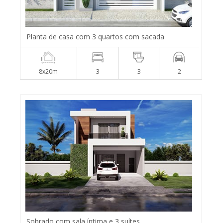
Planta de casa com 3 quartos com sacada
8x20m
3
3
2
Sobrado com sala íntima e 3 suítes