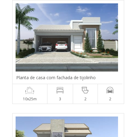
Planta de casa com fachada de tijolinho
10x25m
3
2
2