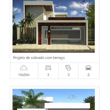
Projeto de sobrado com terraço
10x25m
3
3
2