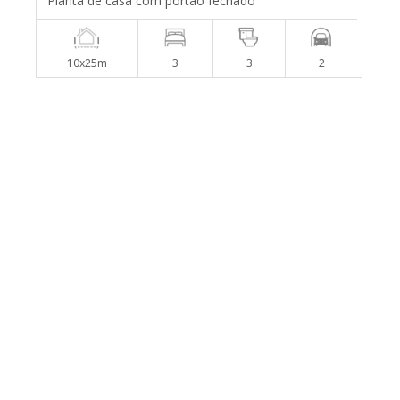
Planta de casa com portão fechado
10x25m
3
3
2