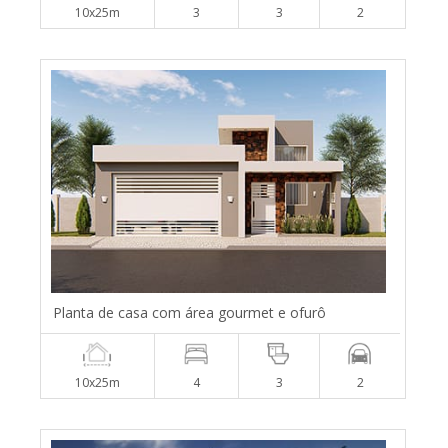
10x25m
3
3
2
Planta de casa com área gourmet e ofurô
10x25m
4
3
2