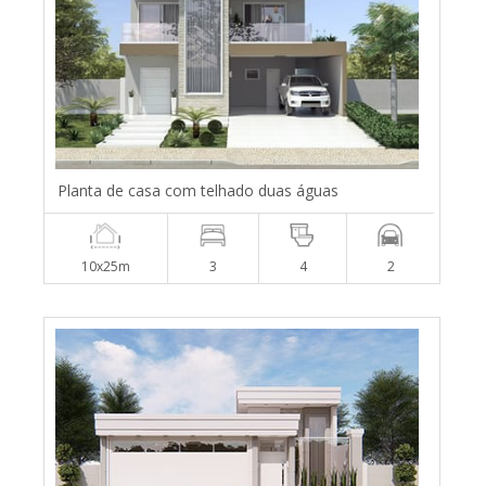
Planta de casa com telhado duas águas
10x25m
3
4
2