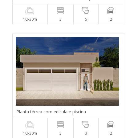
10x30m
3
5
2
Planta térrea com edícula e piscina
10x30m
3
3
2