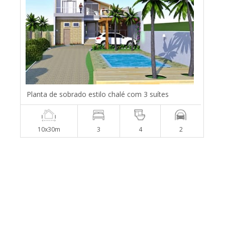
Planta de sobrado estilo chalé com 3 suítes
10x30m
3
4
2