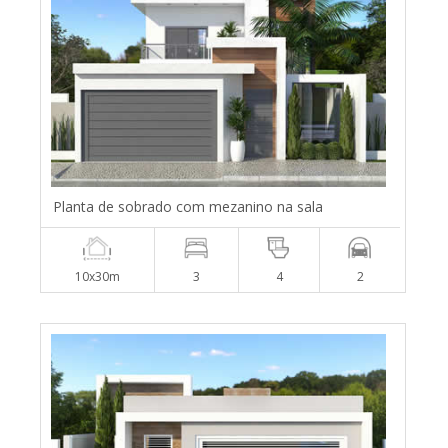
Planta de sobrado com mezanino na sala
10x30m
3
4
2