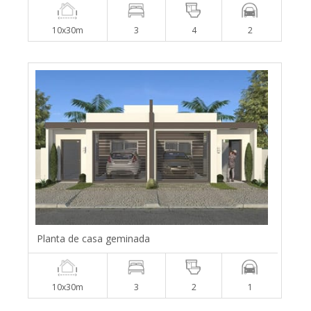
10x30m
3
4
2
Planta de casa geminada
10x30m
3
2
1