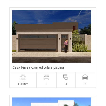
Casa térrea com edícula e piscina
10x30m
3
3
2