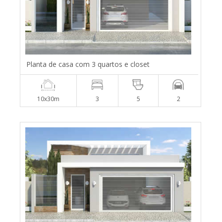
Planta de casa com 3 quartos e closet
10x30m
3
5
2