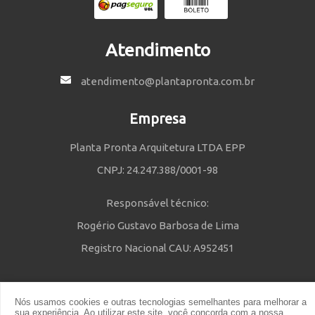
Atendimento
atendimento@plantapronta.com.br
Empresa
Planta Pronta Arquitetura LTDA EPP
CNPJ: 24.247.388/0001-98
Responsável técnico:
Rogério Gustavo Barbosa de Lima
Registro Nacional CAU: A952451
Nós usamos cookies e outras tecnologias semelhantes para melhorar a
Política de Privacidade
e
Termos e Condições
| © 2014 - 2021 Powered
sua experiência. Ao utilizar este site, você concorda com a nossa