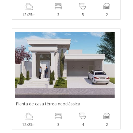
12x25m
3
5
2
Planta de casa térrea neoclássica
12x25m
3
4
2