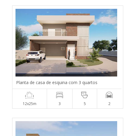
Planta de casa de esquina com 3 quartos
12x25m
3
5
2