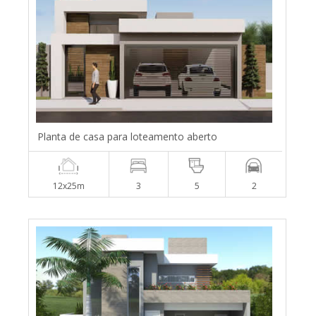
Planta de casa para loteamento aberto
12x25m
3
5
2