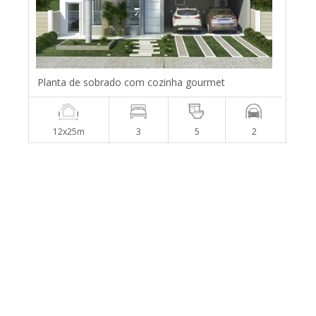
Planta de sobrado com cozinha gourmet
12x25m
3
5
2