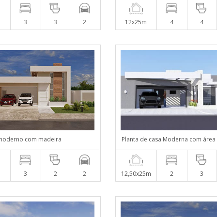
m
3
3
2
12x25m
4
4
 moderno com madeira
Planta de casa Moderna com área
m
3
2
2
12,50x25m
2
3