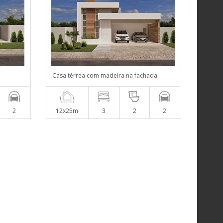
Casa térrea com madeira na fachada
2
12x25m
3
2
2