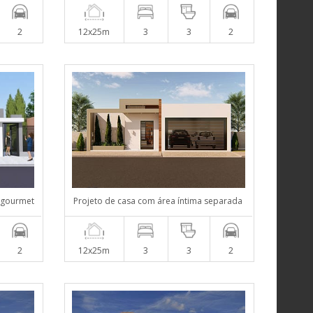
2
12x25m
3
3
2
 gourmet
Projeto de casa com área íntima separada
2
12x25m
3
3
2