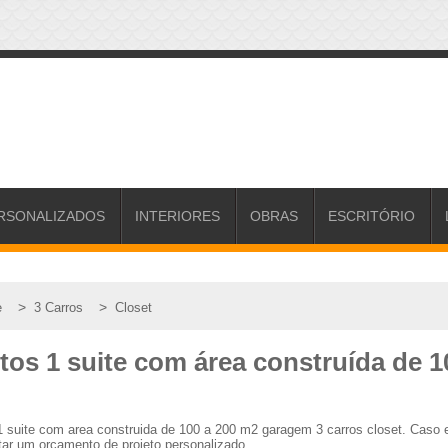
RSONALIZADOS
INTERIORES
OBRAS
ESCRITÓRIO
>
>
e
3 Carros
Closet
tos 1 suite com área construída de 
 1 suite com area construida de 100 a 200 m2 garagem 3 carros closet. Cas
tar um orçamento de projeto personalizado.