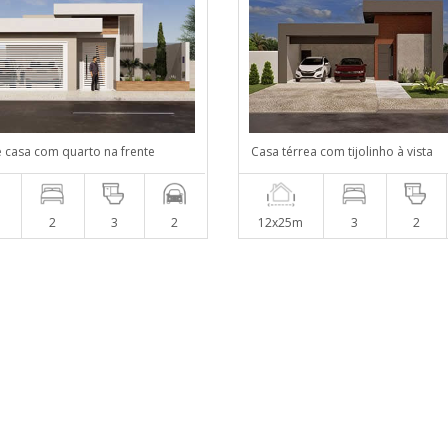
e casa com quarto na frente
Casa térrea com tijolinho à vista
m
2
3
2
12x25m
3
2