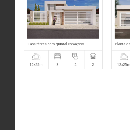
Casa térrea com quintal espaçoso
Planta d
12x25m
3
2
2
12x25