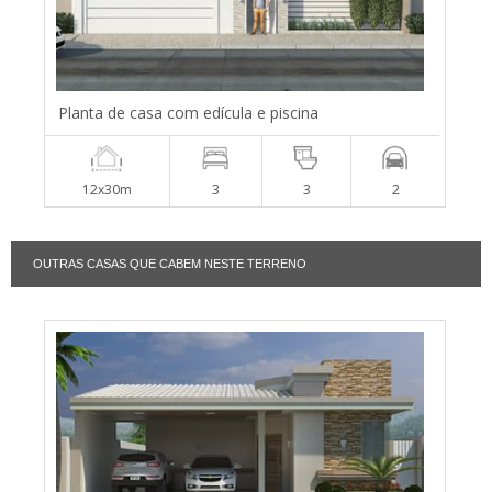
Planta de casa com edícula e piscina
12x30m
3
3
2
OUTRAS CASAS QUE CABEM NESTE TERRENO