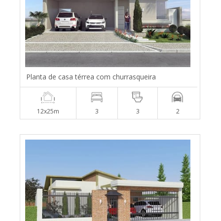
Planta de casa térrea com churrasqueira
12x25m
3
3
2