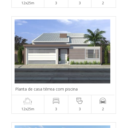
12x25m
3
3
2
Planta de casa térrea com piscina
12x25m
3
3
2