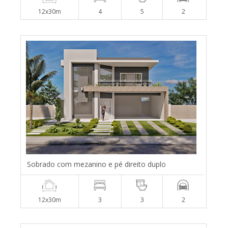
12x30m
4
5
2
Sobrado com mezanino e pé direito duplo
12x30m
3
3
2