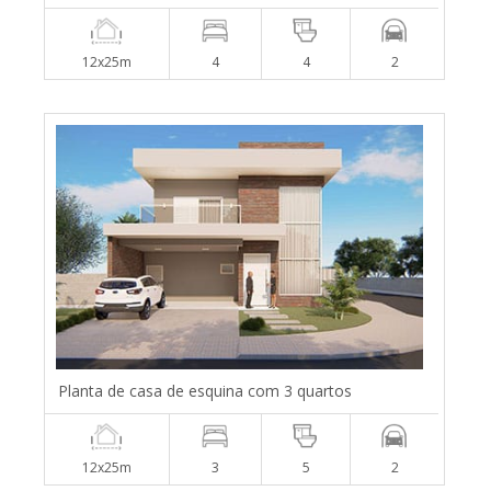
12x25m
4
4
2
Planta de casa de esquina com 3 quartos
12x25m
3
5
2