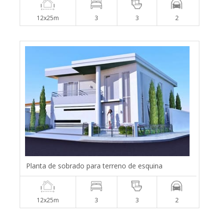
12x25m
3
3
2
Planta de sobrado para terreno de esquina
12x25m
3
3
2