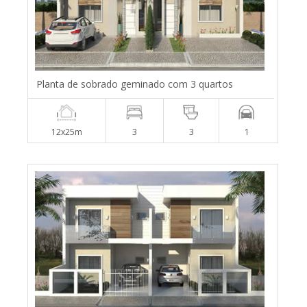
Planta de sobrado geminado com 3 quartos
12x25m
3
3
1