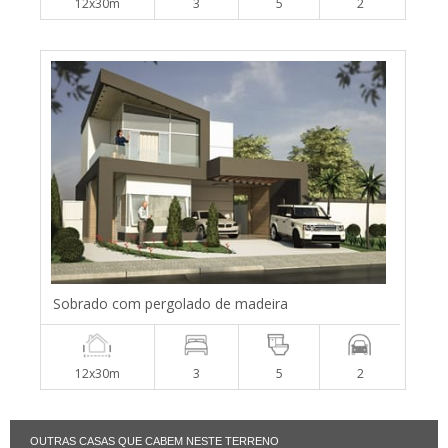
12x30m
3
5
2
Sobrado com pergolado de madeira
12x30m
3
5
2
OUTRAS CASAS QUE CABEM NESTE TERRENO