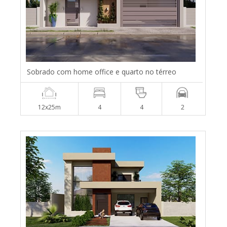
Sobrado com home office e quarto no térreo
12x25m
4
4
2