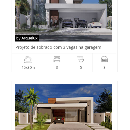
by
Arquelux
Projeto de sobrado com 3 vagas na garagem
15x30m
3
5
3