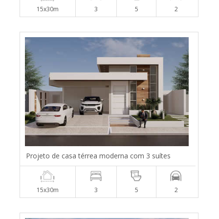
15x30m
3
5
2
Projeto de casa térrea moderna com 3 suítes
15x30m
3
5
2