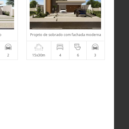
o
Projeto de sobrado com fachada moderna
2
15x30m
4
6
3