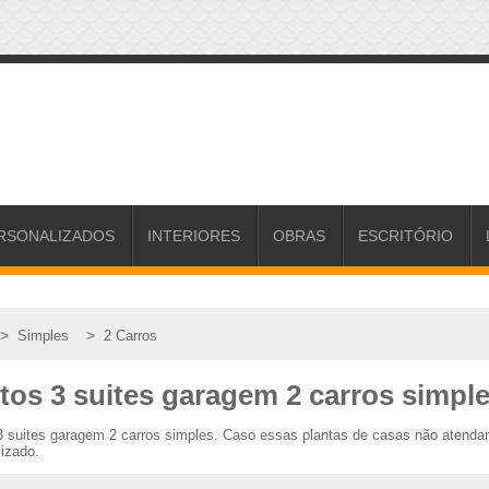
RSONALIZADOS
INTERIORES
OBRAS
ESCRITÓRIO
>
>
Simples
2 Carros
tos 3 suites garagem 2 carros simpl
 3 suites garagem 2 carros simples. Caso essas plantas de casas não atend
lizado.