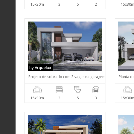
15x30m
3
5
2
15x30
by
Arquelux
Projeto de sobrado com 3 vagas na garagem
Planta d
15x30m
3
5
3
15x30