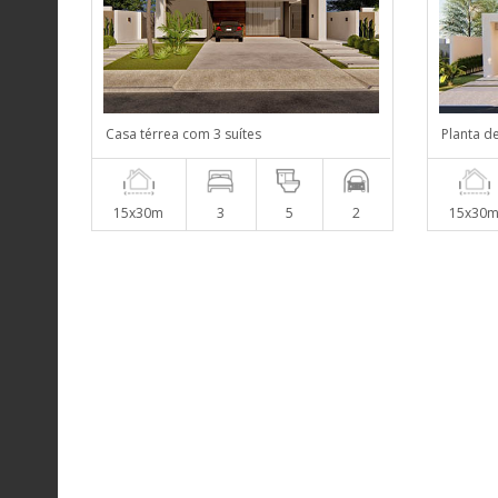
Casa térrea com 3 suítes
Planta d
15x30m
3
5
2
15x30