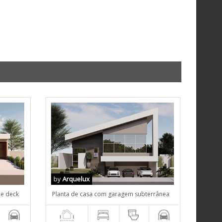
by
Arquelux
 e deck
Planta de casa com garagem subterrânea