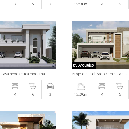
m
3
5
2
15x30m
4
6
by
Arquelux
e casa neoclássica moderna
Projeto de sobrado com sacada e
m
4
6
3
15x30m
4
6