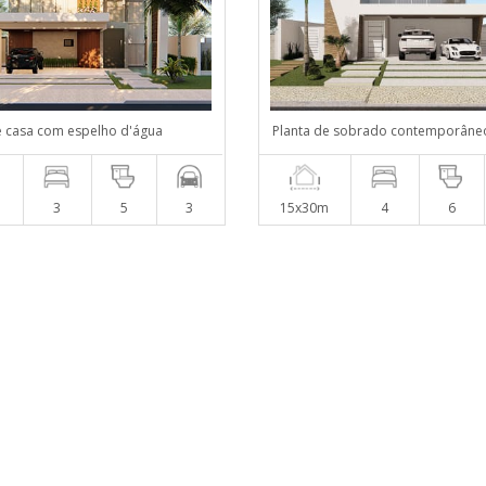
e casa com espelho d'água
Planta de sobrado contemporâne
m
3
5
3
15x30m
4
6