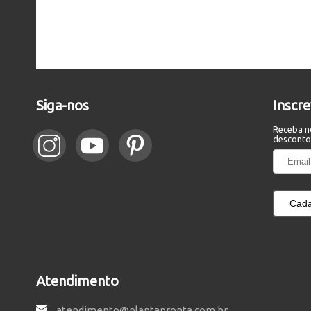
Siga-nos
Inscr
Receba n
desconto
Cada
Atendimento
atendimento@plantapronta.com.br