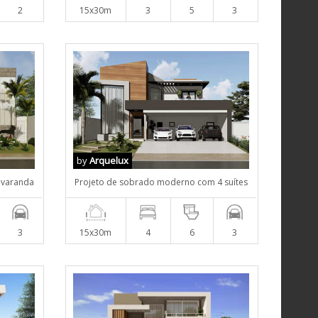
2
15x30m
3
5
3
by
Arquelux
 varanda
Projeto de sobrado moderno com 4 suítes
3
15x30m
4
6
3