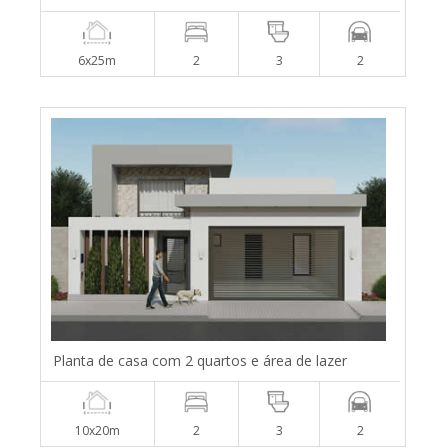
6x25m
2
3
2
Planta de casa com 2 quartos e área de lazer
10x20m
2
3
2