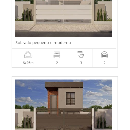
Sobrado pequeno e moderno
6x25m
2
3
2