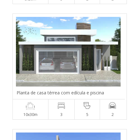
Planta de casa térrea com edícula e piscina
10x30m
3
5
2