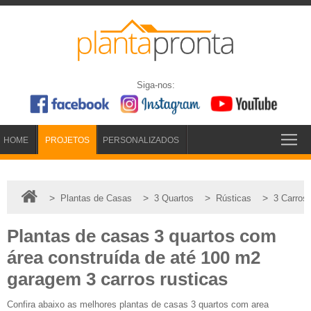
Siga-nos:
HOME
PROJETOS
PERSONALIZADOS
>
>
>
>
Plantas de Casas
3 Quartos
Rústicas
3 Carros
Plantas de casas 3 quartos com
área construída de até 100 m2
garagem 3 carros rusticas
Confira abaixo as melhores plantas de casas 3 quartos com area