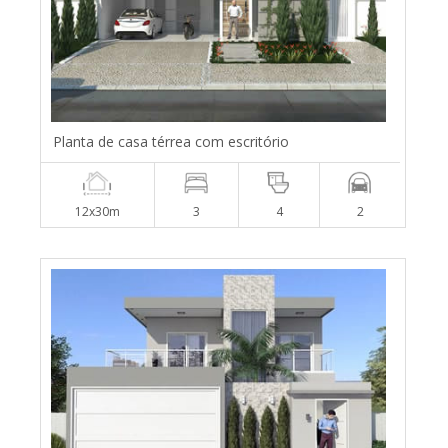
Planta de casa térrea com escritório
12x30m
3
4
2