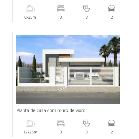
6x25m
3
3
2
Planta de casa com muro de vidro
12x25m
3
3
2