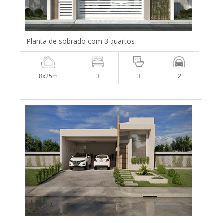
Planta de sobrado com 3 quartos
8x25m
3
3
2