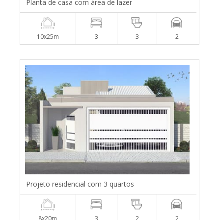
Planta de casa com área de lazer
10x25m
3
3
2
Projeto residencial com 3 quartos
8x20m
3
2
2