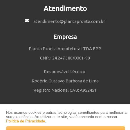
Atendimento
atendimento@plantapronta.com.br
Empresa
Planta Pronta Arquitetura LTDA EPP
CNPJ: 24.247.388/0001-98
Responsável técnico:
Rogério Gustavo Barbosa de Lima
Registro Nacional CAU: A952451
Nós usamos cookies e outras tecnologias semelhantes para melhorar a
Política de Privacidade
e
Termos e Condições
| © 2014 - 2021 Powered
sua experiência. Ao utilizar este site, você concorda com a nossa
by Planta Pronta
Política de Privacidade
.