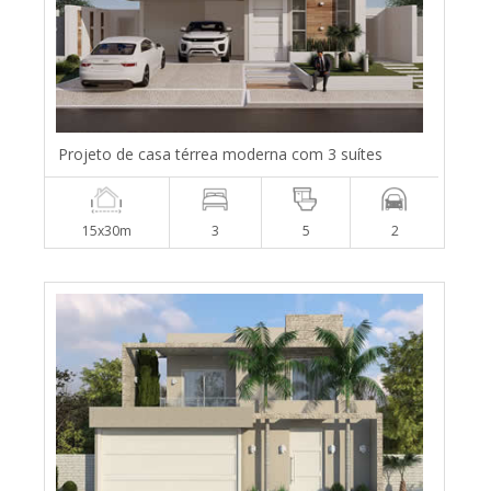
Projeto de casa térrea moderna com 3 suítes
15x30m
3
5
2