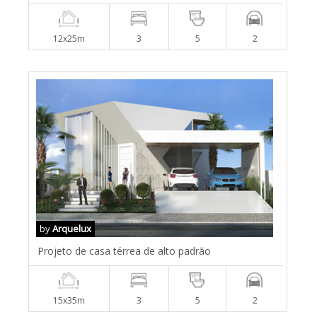
12x25m
3
5
2
by
Arquelux
Projeto de casa térrea de alto padrão
15x35m
3
5
2