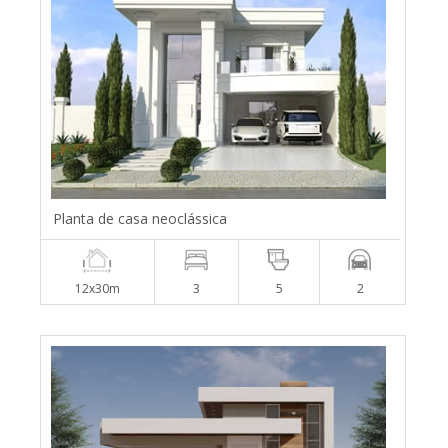
Planta de casa neoclássica
12x30m
3
5
2