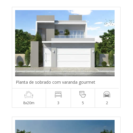
Planta de sobrado com varanda gourmet
8x20m
3
5
2