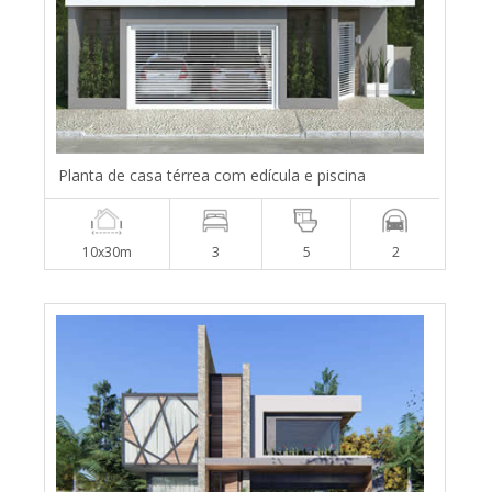
Planta de casa térrea com edícula e piscina
10x30m
3
5
2