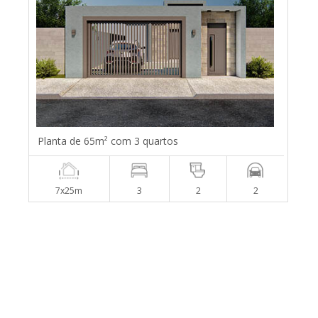
Planta de 65m² com 3 quartos
7x25m
3
2
2