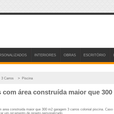
RSONALIZADOS
INTERIORES
OBRAS
ESCRITÓRIO
>
>
3 Carros
Piscina
es com área construída maior que 300
om area construida maior que 300 m2 garagem 3 carros colonial piscina. Cas
tar um orçamento de projeto personalizado.