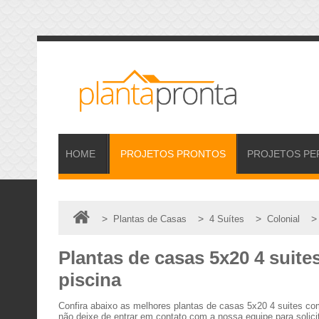
HOME
PROJETOS
PRONTOS
PROJETOS
PE
>
>
>
Plantas de Casas
4 Suítes
Colonial
Plantas de casas 5x20 4 suit
piscina
Confira abaixo as melhores plantas de casas 5x20 4 suites c
não deixe de entrar em contato com a nossa equipe para solici