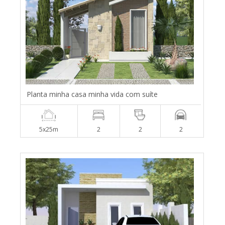
Planta minha casa minha vida com suíte
5x25m
2
2
2