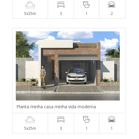
5x25m
3
1
2
Planta minha casa minha vida moderna
5x25m
3
1
1