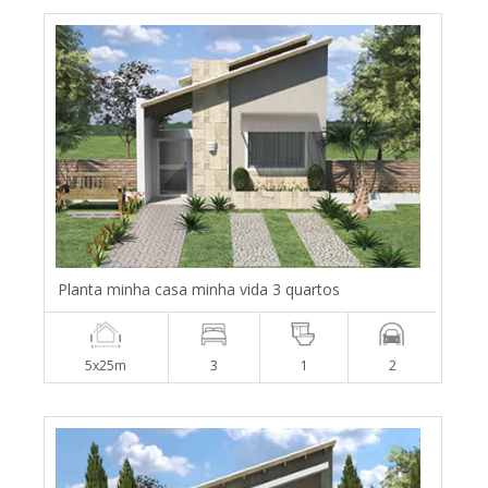
Planta minha casa minha vida 3 quartos
5x25m
3
1
2