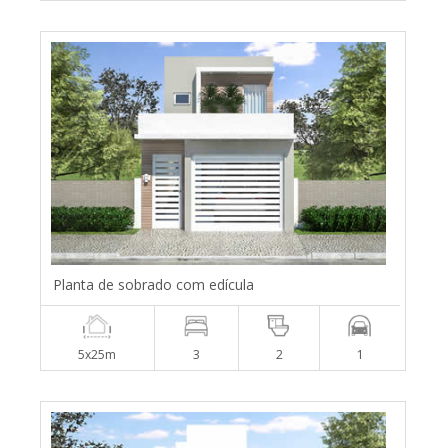
Planta de sobrado com edícula
5x25m
3
2
1