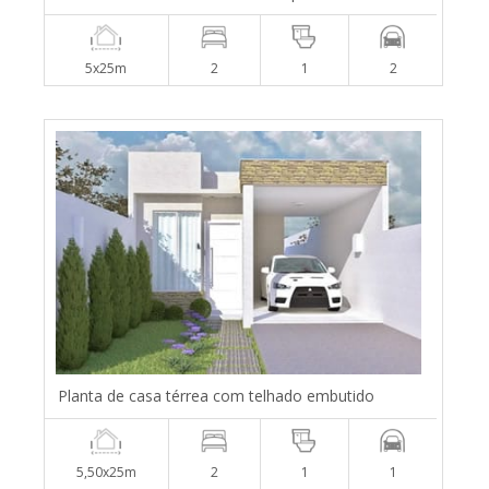
5x25m
2
1
2
Planta de casa térrea com telhado embutido
5,50x25m
2
1
1