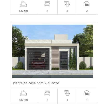
6x25m
2
3
2
Planta de casa com 2 quartos
6x25m
2
1
1