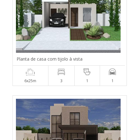
Planta de casa com tijolo à vista
6x25m
3
1
1