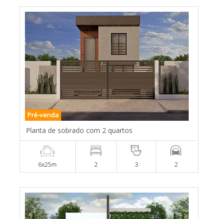
Pré-venda
Planta de sobrado com 2 quartos
6x25m
2
3
2