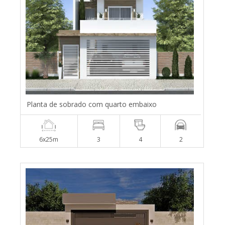
Planta de sobrado com quarto embaixo
6x25m
3
4
2