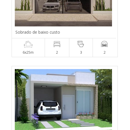
Sobrado de baixo custo
6x25m
2
3
2