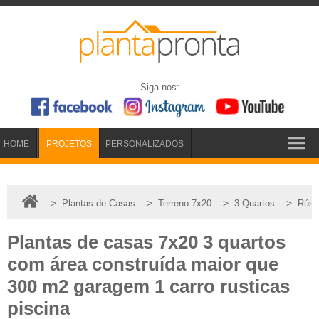
Siga-nos:
HOME
PROJETOS
PERSONALIZADOS
>
>
>
>
Plantas de Casas
Terreno 7x20
3 Quartos
Rúst
Plantas de casas 7x20 3 quartos
com área construída maior que
300 m2 garagem 1 carro rusticas
piscina