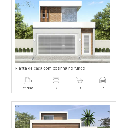
Planta de casa com cozinha no fundo
7x20m
3
3
2