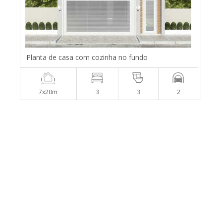
Planta de casa com cozinha no fundo
7x20m
3
3
2