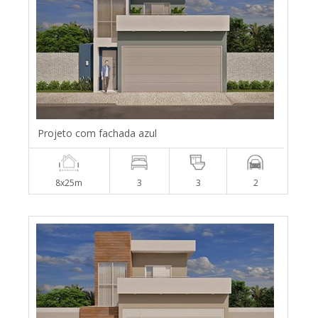
Projeto com fachada azul
8x25m
3
3
2