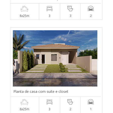
8x25m
3
3
2
Planta de casa com suite e closet
8x25m
3
2
1