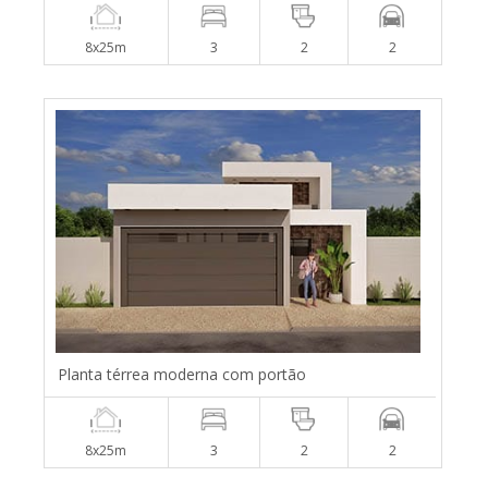
8x25m
3
2
2
Planta térrea moderna com portão
8x25m
3
2
2