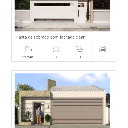
Planta de sobrado com fachada clean
8x25m
3
3
1