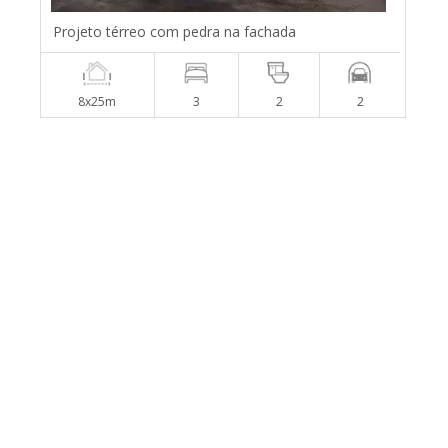
Projeto térreo com pedra na fachada
8x25m
3
2
2