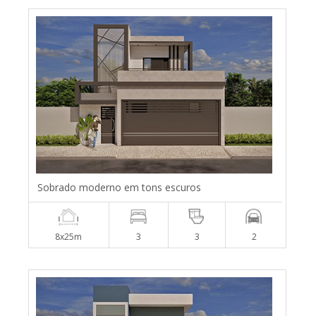
Sobrado moderno em tons escuros
8x25m
3
3
2