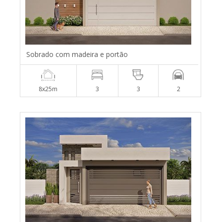
Sobrado com madeira e portão
8x25m
3
3
2